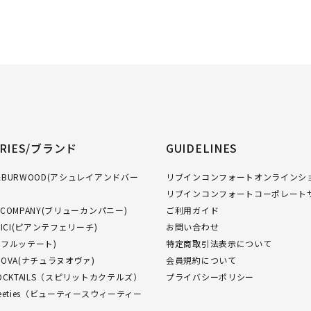
ORIES/ブランド
GUIDELINES
GH&BURWOOD(アシュレイアンドバー
リブインコンフォートオンラインショ
リブインコンフォートコーポレート
W COMPANY(ブリューカンパニー)
ご利用ガイド
FELICI(ピアンテフェリーチ)
お問い合わせ
O(フルッテート)
特定商取引法表示について
NUOVA(ナチュラヌオヴァ)
会員規約について
 COCKTAILS（スピリットカクテルズ）
プライバシーポリシー
Sweeties（ビューティースウィーティー