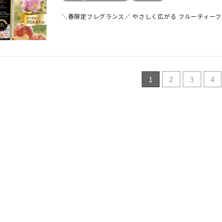
＼春限定フレグランス／ やさしく広がる フルーティーフロー
1
2
3
4