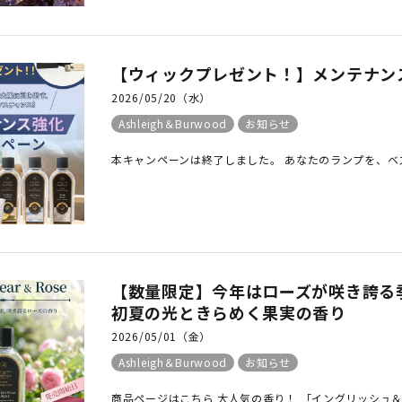
【ウィックプレゼント！】メンテナン
2026/05/20（水）
Ashleigh＆Burwood
お知らせ
本キャンペーンは終了しました。 あなたのランプを、ベスト
【数量限定】今年はローズが咲き誇る季
初夏の光ときらめく果実の香り
2026/05/01（金）
Ashleigh＆Burwood
お知らせ
商品ページはこちら 大人気の香り！ 「イングリッシュ＆ペア