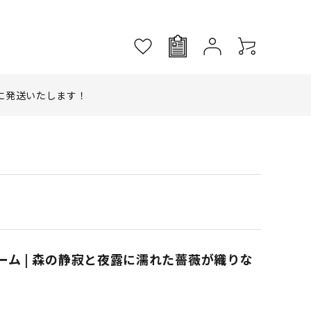
に発送いたします！
ム | 森の静寂と夜露に濡れた薔薇が織りな