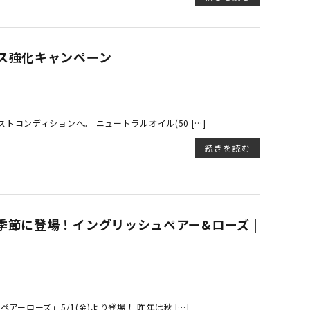
ス強化キャンペーン
コンディションへ。 ニュートラルオイル(50 […]
続きを読む
節に登場！イングリッシュペアー&ローズ |
ーローズ」5/1(金)より登場！ 昨年は秋 […]