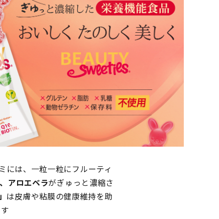
ミには、一粒一粒にフルーティ
 、アロエベラ
がぎゅっと濃縮さ
s」
は皮膚や粘膜の健康維持を助
です