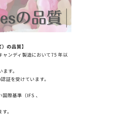
ーズ）の品質】
アムキャンディ製造において75 年以
ています。
eg の認証を受けています。
。
しい国際基準（IFS 、
います。