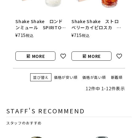
Shake Shake ロンド
Shake Shake ストロ
ンミュール SPIRITO
ベリーカイピロスカ
COCKTAILS（シェイク
SPIRITO
¥
715
¥
715
税込
税込
シェイク／スピリットカ
COCKTAILS（シェイク
クテルズ）
シェイク／スピリットカ
クテルズ）
MORE
MORE
並び替え
価格が安い順
価格が高い順
新着順
12
件中
1
-
12
件表示
STAFF'S RECOMMEND
スタッフのおすすめ