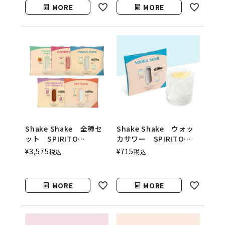
MORE
MORE
Shake Shake 全種セ
Shake Shake ウォッ
ット SPIRITO
カサワー SPIRITO
COCKTAILS（シェイク
COCKTAILS（シェイク
¥
3,575
¥
715
税込
税込
シェイク／スピリットカ
シェイク／スピリットカ
クテルズ）
クテルズ）
MORE
MORE