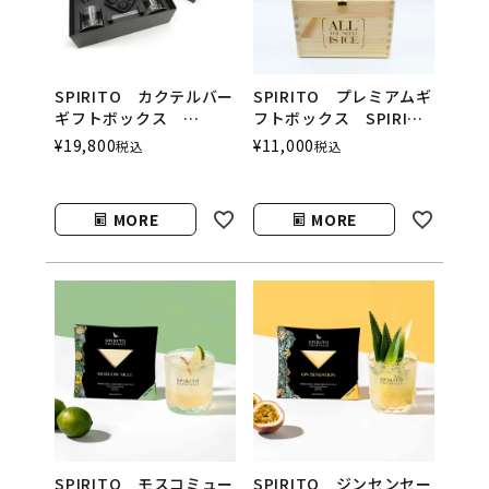
SPIRITO カクテルバー
SPIRITO プレミアムギ
ギフトボックス
フトボックス SPIRITO
SPIRITO
COCKTAILS（スピリッ
¥
19,800
¥
11,000
税込
税込
COCKTAILS（スピリッ
トカクテルズ）
トカクテルズ）
MORE
MORE
SPIRITO モスコミュー
SPIRITO ジンセンセー