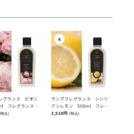
レグランス ピオニ
ランプフレグランス シシリ
0ml フレグランスラ
アンレモン 500ml フレグ
オイル
ランスランプ用オイル
3,520円
(税込)
(税込)
GH&BURWOOD（ア
ASHLEIGH&BURWOOD（ア
アンドバーウッド）
シュレイアンドバーウッド）