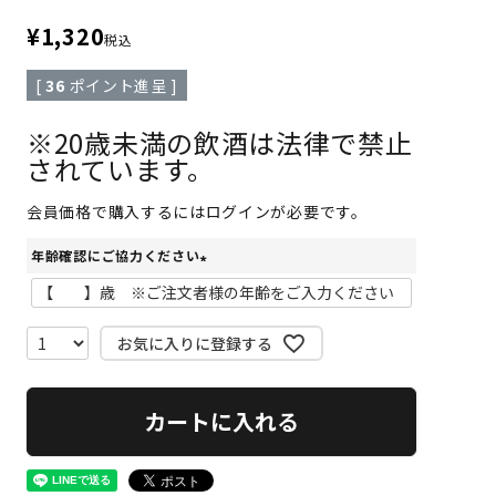
¥
1,320
税込
[
36
ポイント進呈 ]
※20歳未満の飲酒は法律で禁止
されています。
会員価格で購入するにはログインが必要です。
年齢確認にご協力ください
(
必
須
お気に入りに登録する
)
カートに入れる