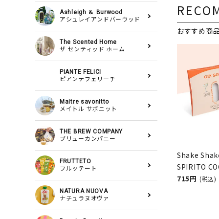
RECO
Ashleigh ＆ Burwood
アシュレイアンドバーウッド
おすすめ商
The Scented Home
ザ センティッド ホーム
PIANTE FELICI
ピアンテフェリーチ
Maitre savonitto
メイトル サボニット
THE BREW COMPANY
ブリューカンパニー
Shake S
FRUTTETO
SPIRITO 
フルッテート
クシェイク
715円
(税込)
テルズ）
NATURA NUOVA
ナチュラヌオヴァ