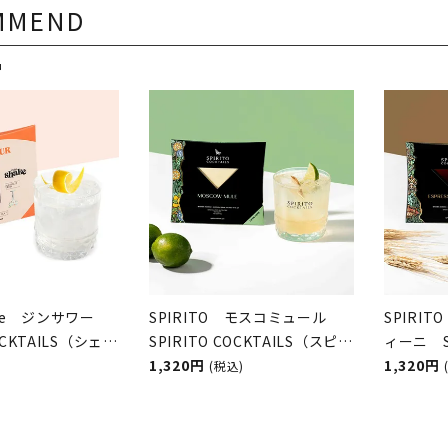
MMEND
品
hake ジンサワー
SPIRITO モスコミュール
SPIRI
COCKTAILS（シェイ
SPIRITO COCKTAILS（スピリ
ィーニ S
／スピリットカク
ットカクテルズ）
1,320円
COCKT
1,320円
(税込)
テルズ）