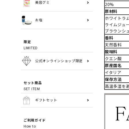
美容グミ
20%
原材料
ホワイトラ
お塩
ライムジュ
ブラウンシ
香料
限定
天然香料
LIMITED
酸味料
クエン酸
公式オンラインショップ限定
原産国名
イタリア
保存方法
セット商品
高温多湿を
SET ITEM
ギフトセット
ご利用ガイド
How to