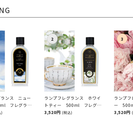
ING
グランス ニュー
ランプフレグランス ホワイ
ランプフ
0ml フレグラン
トティー 500ml フレグラ
ー 50
オイル
ンスランプ用オイル
3,520円
ンプ用
3,520円
込)
(税込)
&BURWOOD（ア
ASHLEIGH&BURWOOD（ア
ASHLEI
ンドバーウッド）
シュレイアンドバーウッド）
シュレイ