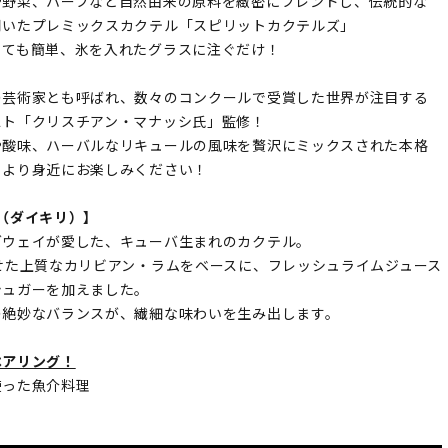
や野菜、ハーブなど自然由来の原料を緻密にブレンドし、伝統的な
用いたプレミックスカクテル「スピリットカクテルズ」
とても簡単、氷を入れたグラスに注ぐだけ！
の芸術家とも呼ばれ、数々のコンクールで受賞した世界が注目する
スト「クリスチアン・マナッシ氏」監修！
や酸味、ハーバルなリキュールの風味を贅沢にミックスされた本格
、より身近にお楽しみください！
RI（ダイキリ）】
グウェイが愛した、キューバ生まれのカクテル。
せた上質なカリビアン・ラムをベースに、フレッシュライムジュース
シュガーを加えました。
の絶妙なバランスが、繊細な味わいを生み出します。
ペアリング！
使った魚介料理