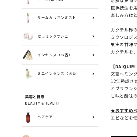
新鮮な果物
撹拌技法を
楽しみ方は
ルーム＆リネンミスト
カクテル界
ミクソロジ
セラミックサシェ
果実の甘味
カクテルを
インセンス（お香）
【DAIQUI
文豪ヘミン
ミニインセンス（お香）
12年熟成さ
とブラウン
甘味と酸味
美容と健康
BEAUTY & HEALTH
★おすすめ
エビなどを
ヘアケア