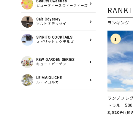
Beauty Sweeties
ビューティースウィーティーズ
RANK
Salt Odyssey
ランキング
ソルトオデッセイ
SPIRITO COCKTAILS
スピリットカクテルズ
KEW GARDEN SERIES
キュー・ガーデン
LE MAIOLICHE
ル・マヨルカ
ランプフレ
トラル 50
スランプ用
3,520円
(税
ASHLEIGH
シュレイア