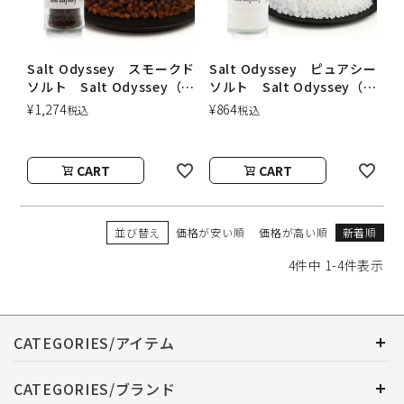
Salt Odyssey スモークド
Salt Odyssey ピュアシー
ソルト Salt Odyssey（ソ
ソルト Salt Odyssey（ソ
ルトオデッセイ）
ルトオデッセイ）
¥
1,274
¥
864
税込
税込
CART
CART
並び替え
価格が安い順
価格が高い順
新着順
4
件中
1
-
4
件表示
CATEGORIES/アイテム
CATEGORIES/ブランド