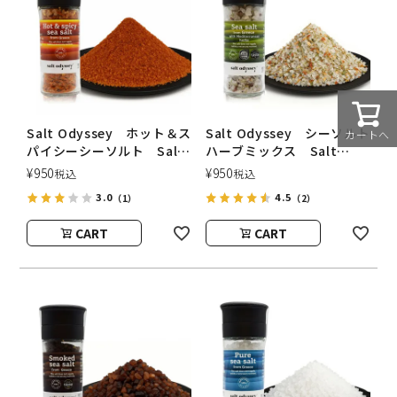
Salt Odyssey ホット＆ス
Salt Odyssey シーソルト
カートへ
パイシーシーソルト Salt
ハーブミックス Salt
Odyssey（ソルトオデッセ
Odyssey（ソルトオデッセ
¥
950
¥
950
税込
税込
イ）
イ）
3.0
4.5
（1）
（2）
CART
CART