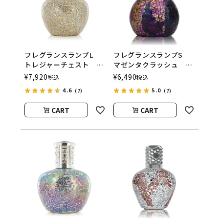
フレグランスランプL
フレグランスランプS
トレジャーチェスト
マゼンタクラッシュ
ASHLEIGH&BURWOOD
ASHLEIGH&BURWOOD
¥
7,920
¥
6,490
税込
税込
（アシュレイアンドバー
（アシュレイアンドバー
4.6
5.0
（7）
（7）
ウッド）
ウッド）
CART
CART