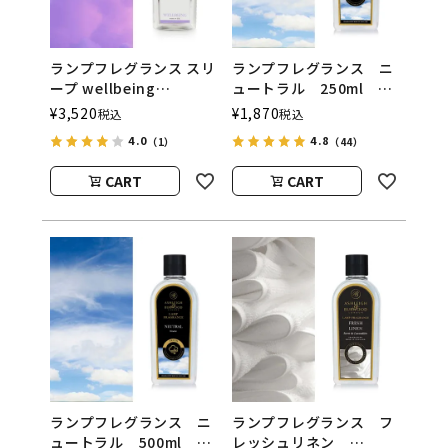
ランプフレグランス スリ
ランプフレグランス ニ
ープ wellbeing
ュートラル 250ml フ
500ml フレグランスラ
レグランスランプ用オイ
¥
3,520
¥
1,870
税込
税込
ンプ用オイル
ル
4.0
4.8
（1）
（44）
ASHLEIGH&BURWOOD
ASHLEIGH&BURWOOD
（アシュレイアンドバー
（アシュレイアンドバー
CART
CART
ウッド）
ウッド）
ランプフレグランス ニ
ランプフレグランス フ
ュートラル 500ml フ
レッシュリネン