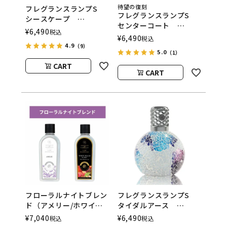
待望の復刻
フレグランスランプS
フレグランスランプS
シースケープ
センターコート
ASHLEIGH&BURWOOD
¥
6,490
税込
ASHLEIGH&BURWOOD
¥
6,490
（アシュレイアンドバー
税込
（アシュレイアンドバー
4.9
（9）
ウッド）
5.0
（1）
ウッド）
CART
CART
フローラルナイトブレン
フレグランスランプS
ド（アメリー/ホワイト
タイダルアース
ピーチ＆リリー） フレ
ASHLEIGH&BURWOOD
¥
7,040
¥
6,490
税込
税込
グランスランプ用オイル
（アシュレイアンドバー