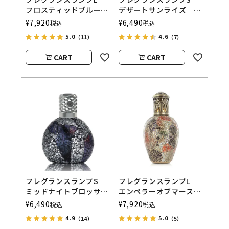
フロスティッドブルー
デザートサンライズ
ム
ASHLEIGH&BURWOOD
¥
7,920
¥
6,490
税込
税込
ASHLEIGH&BURWOOD
（アシュレイアンドバー
5.0
4.6
（11）
（7）
（アシュレイアンドバー
ウッド）
ウッド）
CART
CART
フレグランスランプS
フレグランスランプL
ミッドナイトブロッサ
エンペラーオブマース
ム
ASHLEIGH&BURWOOD
¥
6,490
¥
7,920
税込
税込
ASHLEIGH&BURWOOD
（アシュレイアンドバー
4.9
5.0
（14）
（5）
（アシュレイアンドバー
ウッド）