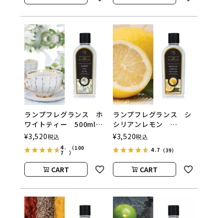
ウッド）
ウッド）
ランプフレグランス ホ
ランプフレグランス シ
ワイトティー 500ml
シリアンレモン
フレグランスランプ用オ
500ml フレグランスラ
¥
3,520
¥
3,520
税込
税込
イル
ンプ用オイル
4.
（100
4.7
（39）
7
ASHLEIGH&BURWOOD
ASHLEIGH&BURWOOD
）
（アシュレイアンドバー
（アシュレイアンドバー
CART
CART
ウッド）
ウッド）