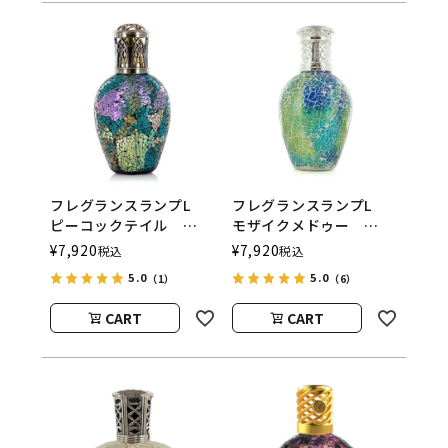
フレグランスランプL
フレグランスランプL
ピーコックテイル
モザイクメドゥー
ASHLEIGH&BURWOOD
ASHLEIGH&BURWOOD
¥
7,920
¥
7,920
税込
税込
（アシュレイアンドバー
（アシュレイアンドバー
5.0
5.0
（1）
（6）
ウッド）
ウッド）
CART
CART