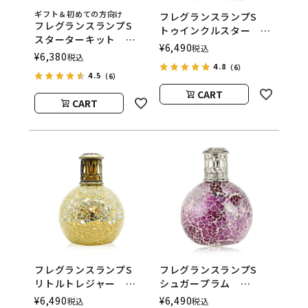
ギフト＆初めての方向け
フレグランスランプS
フレグランスランプS
トゥインクルスター
スターターキット
ASHLEIGH&BURWOOD
¥
6,490
税込
ASHLEIGH&BURWOOD
¥
6,380
税込
（アシュレイアンドバー
（アシュレイアンドバー
4.8
（6）
ウッド）
4.5
（6）
ウッド）
CART
CART
フレグランスランプS
フレグランスランプS
リトルトレジャー
シュガープラム
ASHLEIGH&BURWOOD
ASHLEIGH&BURWOOD
¥
6,490
¥
6,490
税込
税込