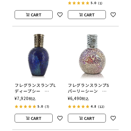
5.0
（1）
ウッド）
CART
CART
フレグランスランプL
フレグランスランプS
ディープシー
パーリーシーン
ASHLEIGH&BURWOOD
ASHLEIGH&BURWOOD
¥
7,920
¥
6,490
税込
税込
（アシュレイアンドバー
（アシュレイアンドバー
5.0
4.8
（7）
（12）
ウッド）
ウッド）
CART
CART