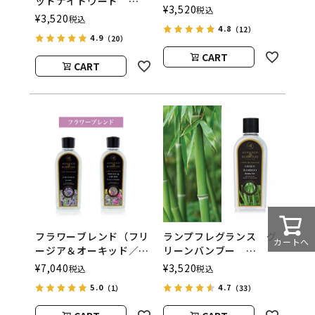
ッドナイトウード
500ml フレグランスラ
¥
3,520
税込
500ml フレグランスラ
¥
3,520
税込
ンプ用オイル
ンプ用オイル
4.8
（12）
ASHLEIGH&BURWOOD
4.9
（20）
ASHLEIGH&BURWOOD
（アシュレイアンドバー
（アシュレイアンドバー
CART
ウッド）
CART
ウッド）
フラワーブレンド（フリ
ランプフレグランス グ
カートへ
ージア＆オーキッド／ラ
リーンバンブー
ベンダー） フレグラン
500ml フレグランスラ
¥
7,040
¥
3,520
税込
税込
スランプ用オイル
ンプ用オイル
5.0
4.7
（1）
（33）
ASHLEIGH&BURWOOD
ASHLEIGH&BURWOOD
（アシュレイアンドバー
（アシュレイアンドバー