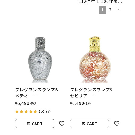
112
件中
1
-
100
件表示
1
2
フレグランスランプS
フレグランスランプS
メテオ
セビリア
ASHLEIGH&BURWOOD
ASHLEIGH&BURWOOD
¥
6,490
¥
6,490
税込
税込
（アシュレイアンドバー
（アシュレイアンドバー
5.0
（1）
ウッド）
ウッド）
CART
CART