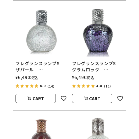
フレグランスランプS
フレグランスランプS
ザパール
グラムロック
ASHLEIGH&BURWOOD
ASHLEIGH&BURWOOD
¥
6,490
¥
6,490
税込
税込
（アシュレイアンドバー
（アシュレイアンドバー
4.9
4.8
（14）
（10）
ウッド）
ウッド）
CART
CART