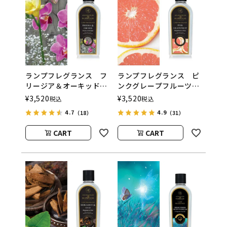
ランプフレグランス フ
ランプフレグランス ピ
リージア＆オーキッド
ンクグレープフルーツ
500ml フレグランスラ
500ml フレグランスラ
¥
3,520
¥
3,520
税込
税込
ンプ用オイル
ンプ用オイル
4.7
4.9
（18）
（31）
ASHLEIGH&BURWOOD
ASHLEIGH&BURWOOD
（アシュレイアンドバー
（アシュレイアンドバー
CART
CART
ウッド）
ウッド）