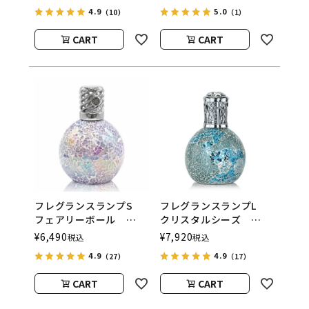
（アシュレイアンドバー
（アシュレイアンドバー
4.9
5.0
（10）
（1）
ウッド）
ウッド）
CART
CART
フレグランスランプS
フレグランスランプL
フェアリーボール
クリスタルシーズ
ASHLEIGH&BURWOOD
ASHLEIGH&BURWOOD
¥
6,490
¥
7,920
税込
税込
（アシュレイアンドバー
（アシュレイアンドバー
4.9
4.9
（27）
（17）
ウッド）
ウッド）
CART
CART