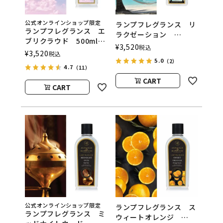
公式オンラインショップ限定
ランプフレグランス リ
ランプフレグランス エ
ラクゼーション
ブリクラウド 500ml
500ml フレグランスラ
¥
3,520
税込
フレグランスランプ用オ
¥
3,520
税込
ンプ用オイル
イル
5.0
（2）
ASHLEIGH&BURWOOD
4.7
（11）
ASHLEIGH&BURWOOD
（アシュレイアンドバー
（アシュレイアンドバー
CART
ウッド）
CART
ウッド）
公式オンラインショップ限定
ランプフレグランス ス
ランプフレグランス ミ
ウィートオレンジ