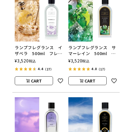
ランプフレグランス イ
ランプフレグランス サ
ザベラ 500ml フレグ
マーレイン 500ml フ
ランスランプ用オイル
レグランスランプ用オイ
¥
3,520
¥
3,520
税込
税込
ASHLEIGH&BURWOOD
ル
4.4
4.8
（27）
（17）
（アシュレイアンドバー
ASHLEIGH&BURWOOD
ウッド）
（アシュレイアンドバー
CART
CART
ウッド）