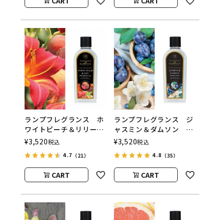
CART
CART
ウッド）
ウッド）
ランプフレグランス ホ
ランプフレグランス ジ
ワイトピーチ＆リリー
ャスミン＆ダムソン
500ml フレグランスラ
500ml フレグランスラ
¥
3,520
¥
3,520
税込
税込
ンプ用オイル
ンプ用オイル
4.7
4.8
（21）
（35）
ASHLEIGH&BURWOOD
ASHLEIGH&BURWOOD
（アシュレイアンドバー
（アシュレイアンドバー
CART
CART
ウッド）
ウッド）