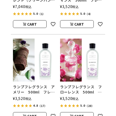
レンド（グリーンバンブ
マンス 500ml フレグ
ー／ホワイトシダー＆ベ
ランスランプ用オイル
¥
7,040
¥
3,520
税込
税込
ルガモット） フレグラ
ASHLEIGH&BURWOOD
5.0
5.0
（1）
（4）
ンスランプ用オイル
（アシュレイアンドバー
ウッド）
CART
CART
ランプフレグランス ア
ランプフレグランス フ
メリー 500ml フレグ
ローレンス 500ml フ
ランスランプ用オイル
レグランスランプ用オイ
¥
3,520
¥
3,520
税込
税込
ASHLEIGH&BURWOOD
ル
4.8
5.0
（17）
（20）
（アシュレイアンドバー
ASHLEIGH&BURWOOD
ウッド）
（アシュレイアンドバー
CART
CART