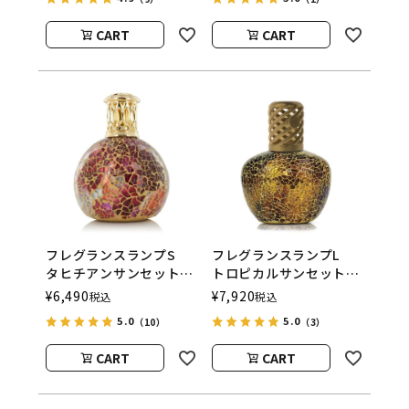
ウッド）
（アシュレイアンドバー
ウッド）
CART
CART
フレグランスランプS
フレグランスランプL
タヒチアンサンセット
トロピカルサンセット
ASHLEIGH&BURWOOD
ASHLEIGH&BURWOOD
¥
6,490
¥
7,920
税込
税込
（アシュレイアンドバー
（アシュレイアンドバー
5.0
5.0
（10）
（3）
ウッド）
ウッド）
CART
CART