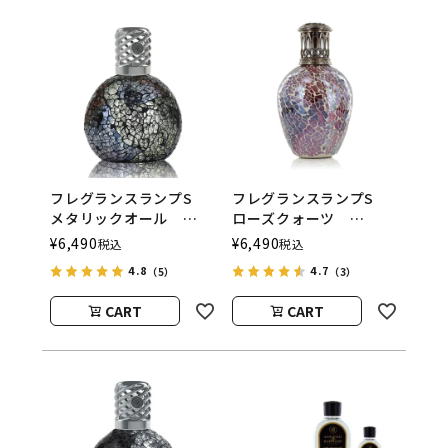
フレグランスランプS
フレグランスランプS
メタリックオール
ローズクォーツ
ASHLEIGH&BURWOOD
ASHLEIGH&BURWOOD
¥
6,490
¥
6,490
税込
税込
（アシュレイアンドバー
（アシュレイアンドバー
4.8
4.7
（5）
（3）
ウッド）
ウッド）
CART
CART