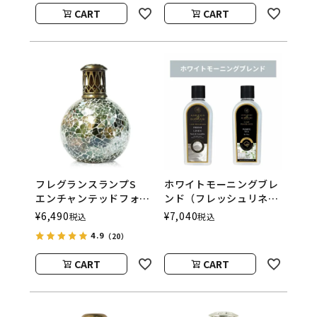
ウッド）
CART
CART
フレグランスランプS
ホワイトモーニングブレ
エンチャンテッドフォレ
ンド（フレッシュリネ
スト
ン/ホワイトティー）
¥
6,490
¥
7,040
税込
税込
ASHLEIGH&BURWOOD
フレグランスランプ用オ
4.9
（20）
（アシュレイアンドバー
イル
ウッド）
CART
CART