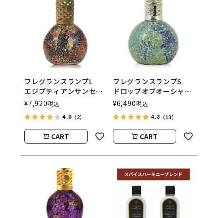
フレグランスランプL
フレグランスランプS
エジプティアンサンセッ
ドロップオブオーシャ
ト
ン
¥
7,920
¥
6,490
税込
税込
ASHLEIGH&BURWOOD
ASHLEIGH&BURWOOD
4.0
4.8
（2）
（13）
（アシュレイアンドバー
（アシュレイアンドバー
ウッド）
ウッド）
CART
CART