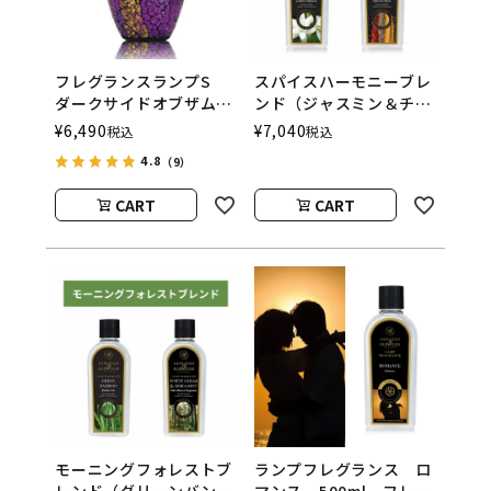
フレグランスランプS
スパイスハーモニーブレ
ダークサイドオブザムー
ンド（ジャスミン＆チュ
ン
ベローズ／モロカンスパ
¥
6,490
¥
7,040
税込
税込
ASHLEIGH&BURWOOD
イス） フレグランスラ
4.8
（9）
（アシュレイアンドバー
ンプ用オイル
ウッド）
CART
CART
モーニングフォレストブ
ランプフレグランス ロ