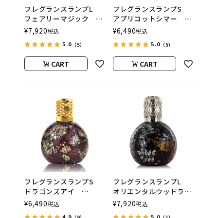
フレグランスランプL
フレグランスランプS
フェアリーマジック
アプリコットシマー
ASHLEIGH&BURWOOD
ASHLEIGH&BURWOOD
¥
7,920
¥
6,490
税込
税込
（アシュレイアンドバー
（アシュレイアンドバー
5.0
5.0
（5）
（5）
ウッド）
ウッド）
CART
CART
フレグランスランプS
フレグランスランプL
ドラゴンズアイ
オリエンタルウッドラン
ASHLEIGH&BURWOOD
ド
¥
6,490
¥
7,920
税込
税込
（アシュレイアンドバー
ASHLEIGH&BURWOOD
4.9
5.0
（9）
（1）