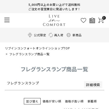
5,000円以上のお買い上げで送料無料
ご注文の翌営業日に発送いたします！
商品番号/JANコード
0
並び順
新着順
公式限定
再入荷
新商品
登録順
価格が安い順
リブインコンフォートオンラインショップTOP
価格が高い順
フレグランスランプ商品一覧
優先度順
レビュー順
キーワードヒット順
フレグランスランプ商品一覧
検索
フレグランスランプ
詳細検索
並び替え
価格が安い順
価格が高い順
新着順