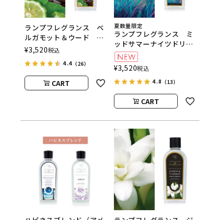
夏数量限定
ランプフレグランス ベ
ランプフレグランス ミ
ルガモット＆ウード
ッドサマーナイツドリー
500ml フレグランスラ
¥
3,520
税込
ム 500ml フレグラン
ンプ用オイル
スランプ用オイル
4.4
（26）
ASHLEIGH&BURWOOD
¥
3,520
税込
ASHLEIGH&BURWOOD
（アシュレイアンドバー
4.8
CART
（アシュレイアンドバー
（13）
ウッド）
ウッド）
CART
ハピネスブレンド（アメ
ランプフレグランス ジ