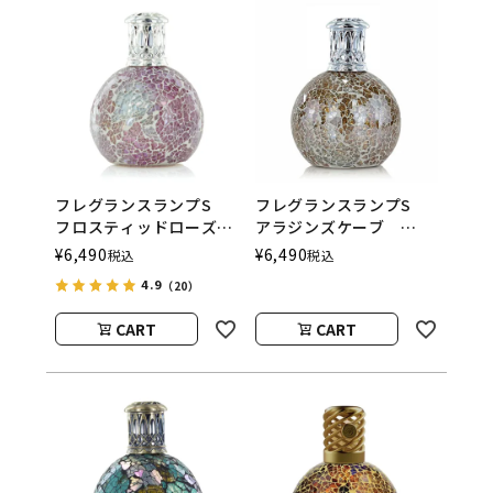
フレグランスランプS
フレグランスランプS
フロスティッドローズ
アラジンズケーブ
ASHLEIGH&BURWOOD
ASHLEIGH&BURWOOD
¥
6,490
¥
6,490
税込
税込
（アシュレイアンドバー
（アシュレイアンドバー
4.9
（20）
ウッド）
ウッド）
CART
CART