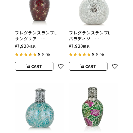
フレグランスランプL
フレグランスランプL
サングリア
パラディソ
ASHLEIGH&BURWOOD
ASHLEIGH&BURWOOD
¥
7,920
¥
7,920
税込
税込
（アシュレイアンドバー
（アシュレイアンドバー
5.0
5.0
（6）
（4）
ウッド）
ウッド）
CART
CART