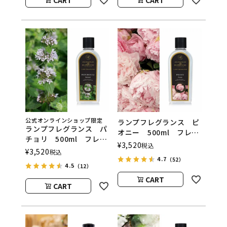
ウッド）
公式オンラインショップ限定
ランプフレグランス ピ
ランプフレグランス パ
オニー 500ml フレグ
チョリ 500ml フレグ
ランスランプ用オイル
¥
3,520
税込
ランスランプ用オイル
¥
3,520
税込
ASHLEIGH&BURWOOD
ASHLEIGH&BURWOOD
4.7
（52）
（アシュレイアンドバー
4.5
（12）
（アシュレイアンドバー
ウッド）
ウッド）
CART
CART