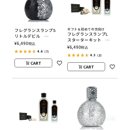
ギフト＆初めての方向け
フレグランスランプS
フレグランスランプL
リトルデビル
スターターキット
ASHLEIGH&BURWOOD
¥
6,490
税込
ASHLEIGH&BURWOOD
¥
6,490
（アシュレイアンドバー
税込
（アシュレイアンドバー
4.6
（7）
ウッド）
4.3
（3）
ウッド）
CART
CART