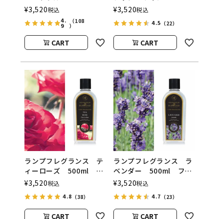
レグランスランプ用オイ
500ml フレグランスラ
¥
3,520
¥
3,520
税込
税込
ル
ンプ用オイル
4.
（108
4.5
（22）
9
ASHLEIGH&BURWOOD
ASHLEIGH&BURWOOD
）
（アシュレイアンドバー
（アシュレイアンドバー
CART
CART
ウッド）
ウッド）
ランプフレグランス テ
ランプフレグランス ラ
ィーローズ 500ml フ
ベンダー 500ml フレ
レグランスランプ用オイ
グランスランプ用オイ
¥
3,520
¥
3,520
税込
税込
ル
ル
4.8
4.7
（38）
（23）
ASHLEIGH&BURWOOD
ASHLEIGH&BURWOOD
（アシュレイアンドバー
（アシュレイアンドバー
CART
CART