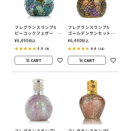
フレグランスランプS
フレグランスランプS
ピーコックフェザー
ゴールデンサンセット
ASHLEIGH&BURWOOD
ASHLEIGH&BURWOOD
¥
6,490
¥
6,490
税込
税込
（アシュレイアンドバー
（アシュレイアンドバー
5.0
4.6
（9）
（14）
ウッド）
ウッド）
CART
CART
フレグランスランプL
フレグランスランプS