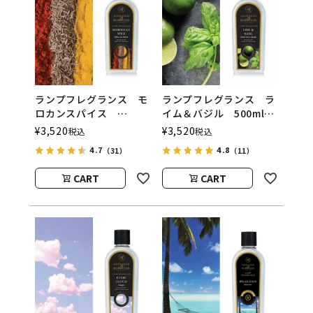
ランプフレグランス モ
ランプフレグランス ラ
ロカンスパイス
イム＆バジル 500ml
500ml フレグランスラ
フレグランスランプ用オ
¥
3,520
¥
3,520
税込
税込
ンプ用オイル
イル
4.7
4.8
（31）
（11）
ASHLEIGH&BURWOOD
ASHLEIGH&BURWOOD
（アシュレイアンドバー
（アシュレイアンドバー
CART
CART
ウッド）
ウッド）