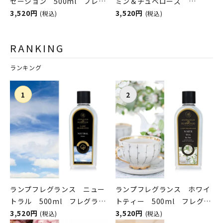
ゼーション 500ml フレグ
ミン＆チュベローズ
ランスランプ用オイル
3,520円
500ml フレグランスランプ
3,520円
(税込)
(税込)
ASHLEIGH&BURWOOD（ア
用オイル
シュレイアンドバーウッド）
ASHLEIGH&BURWOOD（ア
RANKING
シュレイアンドバーウッド）
ランキング
ランプフレグランス ニュー
ランプフレグランス ホワイ
トラル 500ml フレグラン
トティー 500ml フレグラ
スランプ用オイル
3,520円
ンスランプ用オイル
3,520円
(税込)
(税込)