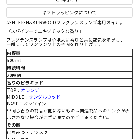
ギフトラッピングについて
ASHLEIGH&BURWOODフレグランスランプ専用オイル。
『スパイシーでエキゾチックな香り』
フレグランスランプは心地よい香りと共に空気を消臭し、
一瞬にしてワンランク上の空間を作り上げます。
内容量
500ml
持続時間
20時間
香りのピラミッド
TOP：
オレンジ
MIDDLE：
サンダルウッド
BASE：ベンゾイン
※同じ香りの商品が他にないものは関連商品へのリンクが表
示されない場合がございますのでご了承ください。
その他
はちみつ・ナツメグ