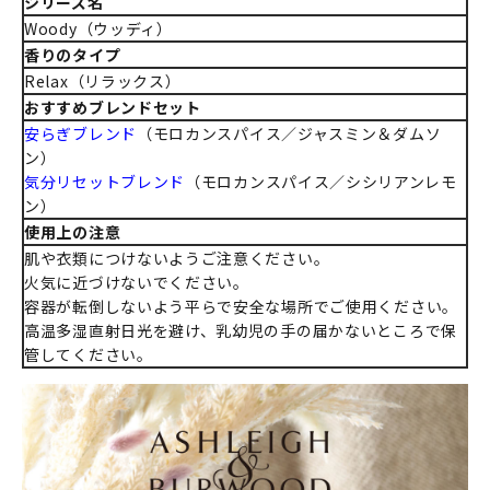
シリーズ名
Woody（ウッディ）
香りのタイプ
Relax（リラックス）
おすすめブレンドセット
安らぎブレンド
（モロカンスパイス／ジャスミン＆ダムソ
ン）
気分リセットブレンド
（モロカンスパイス／シシリアンレモ
ン）
使用上の注意
肌や衣類につけないようご注意ください。
火気に近づけないでください。
容器が転倒しないよう平らで安全な場所でご使用ください。
高温多湿直射日光を避け、乳幼児の手の届かないところで保
管してください。