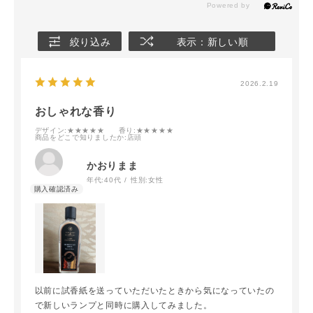
絞り込み
表示：新しい順
2026.2.19
おしゃれな香り
デザイン
:★★★★★
香り
:★★★★★
商品をどこで知りましたか
:店頭
かおりまま
年代:
40代
性別:
女性
以前に試香紙を送っていただいたときから気になっていたの
で新しいランプと同時に購入してみました。