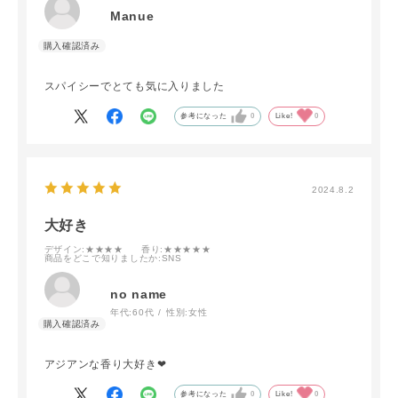
Manue
スパイシーでとても気に入りました
参考になった
0
Like!
0
2024.8.2
大好き
デザイン
:★★★★
香り
:★★★★★
商品をどこで知りましたか
:SNS
no name
年代:
60代
性別:
女性
アジアンな香り大好き❤
参考になった
0
Like!
0