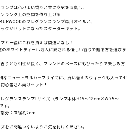
スランプは心地よい香りと共に空気を消臭し、
ワンランク上の空間を作り上げる
GH&BURWOODのフレグランスランプ専用オイルと、
ィックがセットになったスターターキット。
ンプと一緒にこれを買えば間違いなし！
王道のホワイトティーは万人に愛される優しい香りで贈る方を選びま
な香りとも相性が良く、ブレンドのベースにもぴったりで楽しみ方
便利なニュートラルハーフサイズに、買い替えのウィックも入ってセ
た初心者さん向けセット！
レグランスランプLサイズ（ランプ本体H15～18cm×W9.5～
用です。
部分：直径約2cm
イズをお間違いないようお気を付けください。