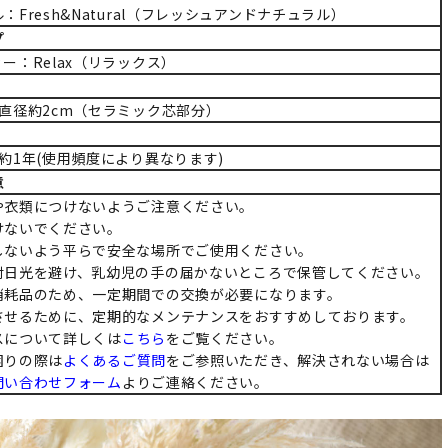
：Fresh&Natural（フレッシュアンドナチュラル）
プ
ー：Relax（リラックス）
直径約2cm（セラミック芯部分）
約1年(使用頻度により異なります)
意
や衣類につけないようご注意ください。
けないでください。
しないよう平らで安全な場所でご使用ください。
射日光を避け、乳幼児の手の届かないところで保管してください。
消耗品のため、一定期間での交換が必要になります。
させるために、定期的なメンテナンスをおすすめしております。
スについて詳しくは
こちら
をご覧ください。
困りの際は
よくあるご質問
をご参照いただき、解決されない場合は
問い合わせフォーム
よりご連絡ください。