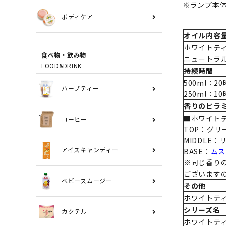
※ランプ本
ボディケア
オイル内容
ホワイトティ
食べ物・飲み物
ニュートラル
FOOD&DRINK
持続時間
500ml：2
ハーブティー
250ml：1
香りのピラ
■ホワイト
コーヒー
TOP：グリ
MIDDLE：
BASE：
ムス
アイスキャンディー
※同じ香り
ございます
ベビースムージー
その他
ホワイトテ
シリーズ名
カクテル
ホワイトティ