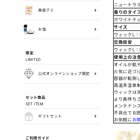
ニュートラル
美容グミ
香りのタイ
ホワイトティ
サイズ
お塩
ウィックL：
交換目安
ウィックL：
限定
使用上の注
LIMITED
オイルが肌
火気に近づ
公式オンラインショップ限定
容器が転倒
高温多湿直
ウィックは
セット商品
より長持ち
SET ITEM
メンテナン
不具合でお
ギフトセット
お気軽に
お
ご利用ガイド