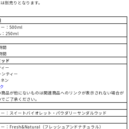
体は別売りとなります。
量
ー：500ml
：250ml
0時間
0時間
ミッド
ティー
ーンティー
リネン
ク
の商品が他にないものは関連商品へのリンクが表示されない場合が
のでご了承ください。
ィー：スイートバイオレット・パウダリーサンダルウッド
ー：Fresh&Natural（フレッシュアンドナチュラル）