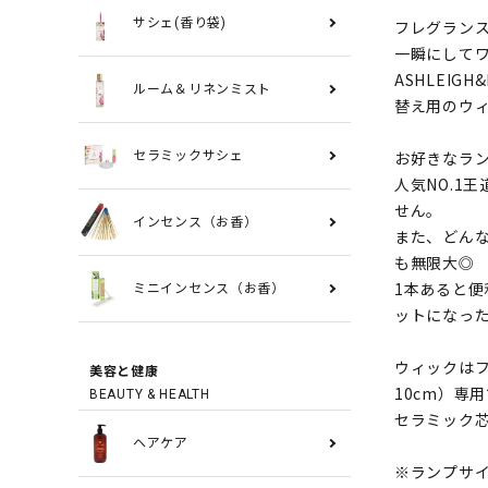
サシェ(香り袋)
フレグラン
一瞬にして
ASHLEI
ルーム＆リネンミスト
替え用のウ
お好きなラ
セラミックサシェ
人気NO.1
せん。
インセンス（お香）
また、どん
も無限大◎
1本あると
ミニインセンス（お香）
ットになっ
ウィックはフ
美容と健康
10cm）専
BEAUTY & HEALTH
セラミック芯
ヘアケア
※ランプサ