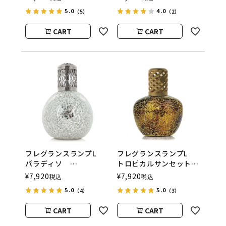
（アシュレイアンドバー
ASHLEIGH&BURWOOD
5.0
4.0
（5）
（2）
ウッド）
（アシュレイアンドバー
ウッド）
CART
CART
フレグランスランプL
フレグランスランプL
パラディソ
トロピカルサンセット
ASHLEIGH&BURWOOD
ASHLEIGH&BURWOOD
¥
7,920
¥
7,920
税込
税込
（アシュレイアンドバー
（アシュレイアンドバー
5.0
5.0
（4）
（3）
ウッド）
ウッド）
CART
CART