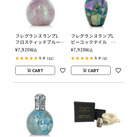
フレグランスランプL
フレグランスランプL
フロスティッドブルー
ピーコックテイル
ム
ASHLEIGH&BURWOOD
¥
7,920
¥
7,920
税込
税込
ASHLEIGH&BURWOOD
（アシュレイアンドバー
5.0
5.0
（11）
（1）
（アシュレイアンドバー
ウッド）
ウッド）
CART
CART