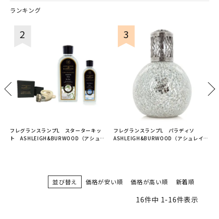
ランキング
フレグランスランプL スターターキッ
フレグランスランプL パラディソ
レ
ト ASHLEIGH&BURWOOD（アシュレ
ASHLEIGH&BURWOOD（アシュレイア
イアンドバーウッド）
ンドバーウッド）
並び替え
価格が安い順
価格が高い順
新着順
16
件中
1
-
16
件表示