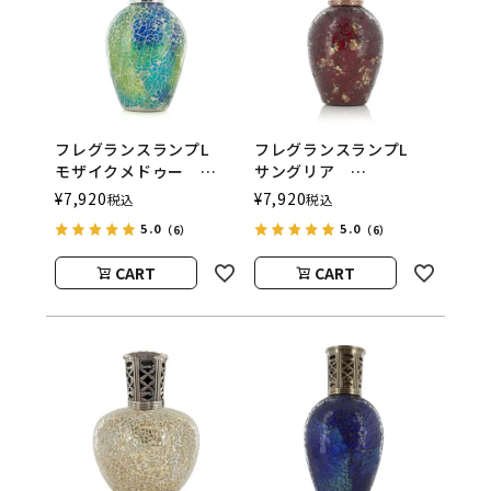
フレグランスランプL
フレグランスランプL
モザイクメドゥー
サングリア
ASHLEIGH&BURWOOD
ASHLEIGH&BURWOOD
¥
7,920
¥
7,920
税込
税込
（アシュレイアンドバー
（アシュレイアンドバー
5.0
5.0
（6）
（6）
ウッド）
ウッド）
CART
CART