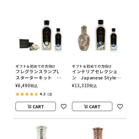
ギフト＆初めての方向け
ギフト＆初めての方向け
フレグランスランプL
インテリアセレクショ
スターターキット
ン Japanese Style
ASHLEIGH&BURWOOD
ASHLEIGH&BURWOOD
¥
6,490
¥
13,310
税込
税込
（アシュレイアンドバー
（アシュレイアンドバー
4.3
（3）
ウッド）
ウッド）
CART
CART