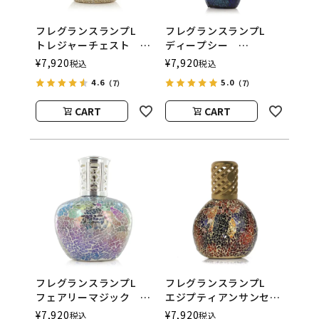
フレグランスランプL
フレグランスランプL
トレジャーチェスト
ディープシー
ASHLEIGH&BURWOOD
ASHLEIGH&BURWOOD
¥
7,920
¥
7,920
税込
税込
（アシュレイアンドバー
（アシュレイアンドバー
4.6
5.0
（7）
（7）
ウッド）
ウッド）
CART
CART
フレグランスランプL
フレグランスランプL
フェアリーマジック
エジプティアンサンセッ
ASHLEIGH&BURWOOD
ト
¥
7,920
¥
7,920
税込
税込