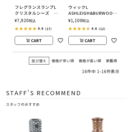
フレグランスランプL
ウィックL
クリスタルシーズ
ASHLEIGH&BURWOOD
ASHLEIGH&BURWOOD
（アシュレイアンドバー
¥
7,920
¥
1,100
税込
税込
（アシュレイアンドバー
ウッド）
4.9
4.6
（17）
（12）
ウッド）
CART
CART
並び替え
価格が安い順
価格が高い順
新着順
16
件中
1
-
16
件表示
STAFF'S RECOMMEND
スタッフのおすすめ