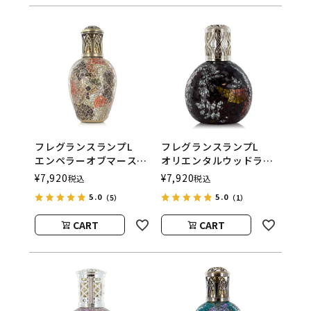
フレグランスランプL
フレグランスランプL
エンペラーオブマース
オリエンタルウッドラン
ASHLEIGH&BURWOOD
ド
¥
7,920
¥
7,920
税込
税込
（アシュレイアンドバー
ASHLEIGH&BURWOOD
5.0
5.0
（5）
（1）
ウッド）
（アシュレイアンドバー
ウッド）
CART
CART