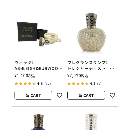
ウィックL
フレグランスランプL
ASHLEIGH&BURWOOD
トレジャーチェスト
（アシュレイアンドバー
ASHLEIGH&BURWOOD
¥
1,100
¥
7,920
税込
税込
ウッド）
（アシュレイアンドバー
4.6
4.6
（12）
（7）
ウッド）
CART
CART