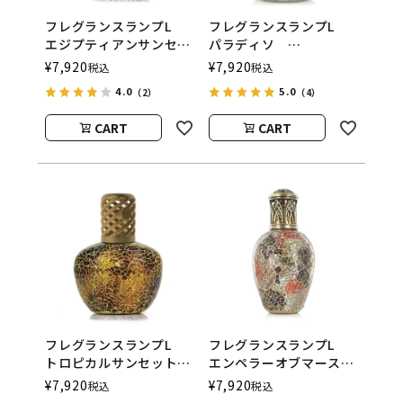
フレグランスランプL
フレグランスランプL
エジプティアンサンセッ
パラディソ
ト
ASHLEIGH&BURWOOD
¥
7,920
¥
7,920
税込
税込
ASHLEIGH&BURWOOD
（アシュレイアンドバー
4.0
5.0
（2）
（4）
（アシュレイアンドバー
ウッド）
ウッド）
CART
CART
フレグランスランプL
フレグランスランプL
トロピカルサンセット
エンペラーオブマース
ASHLEIGH&BURWOOD
ASHLEIGH&BURWOOD
¥
7,920
¥
7,920
税込
税込
（アシュレイアンドバー
（アシュレイアンドバー