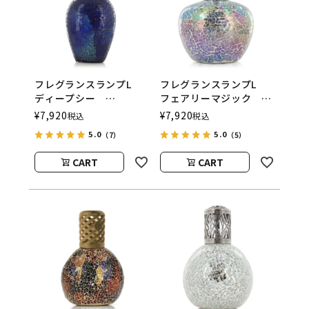
フレグランスランプL
フレグランスランプL
ディープシー
フェアリーマジック
ASHLEIGH&BURWOOD
ASHLEIGH&BURWOOD
¥
7,920
¥
7,920
税込
税込
（アシュレイアンドバー
（アシュレイアンドバー
5.0
5.0
（7）
（5）
ウッド）
ウッド）
CART
CART