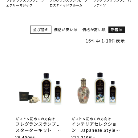
フレグランスランプL フ
フレグランスランプL フ
フレグランスランプL パ
ェアリーマジック
ロスティッドブルーム
ラディソ
ASHLEIGH&BURWOOD
ASHLEIGH&BURWOOD
ASHLEIGH&BURWOOD
（アシュレイアンドバー
（アシュレイアンドバー
（アシュレイアンドバー
ウッド）
ウッド）
ウッド）
並び替え
価格が安い順
価格が高い順
新着順
16
件中
1
-
16
件表示
ギフト＆初めての方向け
ギフト＆初めての方向け
フレグランスランプL
インテリアセレクショ
スターターキット
ン Japanese Style
ASHLEIGH&BURWOOD
ASHLEIGH&BURWOOD
¥
6,490
¥
13,310
税込
税込