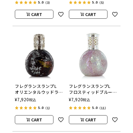
5.0
5.0
（3）
（5）
ウッド）
ウッド）
CART
CART
フレグランスランプL
フレグランスランプL
オリエンタルウッドラン
フロスティッドブルー
ド
ム
¥
7,920
¥
7,920
税込
税込
ASHLEIGH&BURWOOD
ASHLEIGH&BURWOOD
5.0
5.0
（1）
（11）
（アシュレイアンドバー
（アシュレイアンドバー
ウッド）
ウッド）
CART
CART