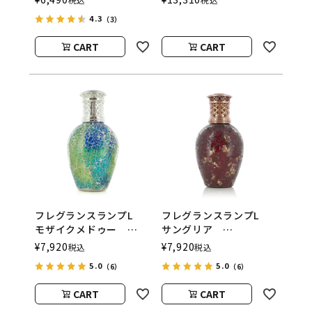
（アシュレイアンドバー
（アシュレイアンドバー
4.3
（3）
ウッド）
ウッド）
CART
CART
フレグランスランプL
フレグランスランプL
モザイクメドゥー
サングリア
ASHLEIGH&BURWOOD
ASHLEIGH&BURWOOD
¥
7,920
¥
7,920
税込
税込
（アシュレイアンドバー
（アシュレイアンドバー
5.0
5.0
（6）
（6）
ウッド）
ウッド）
CART
CART