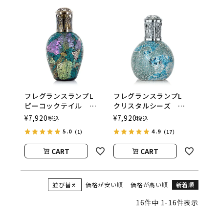
フレグランスランプL
フレグランスランプL
ピーコックテイル
クリスタルシーズ
ASHLEIGH&BURWOOD
ASHLEIGH&BURWOOD
¥
7,920
¥
7,920
税込
税込
（アシュレイアンドバー
（アシュレイアンドバー
5.0
4.9
（1）
（17）
ウッド）
ウッド）
CART
CART
並び替え
価格が安い順
価格が高い順
新着順
16
件中
1
-
16
件表示