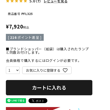
5.0
（7）
レビューを見る
商品番号
PFL325
¥
7,920
税込
[
216
ポイント進呈 ]
■ブランドショッパー（紙袋）は購入されたランプ
と同数お付けします。
会員価格で購入するにはログインが必要です。
お気に入りに登録する
カートに入れる