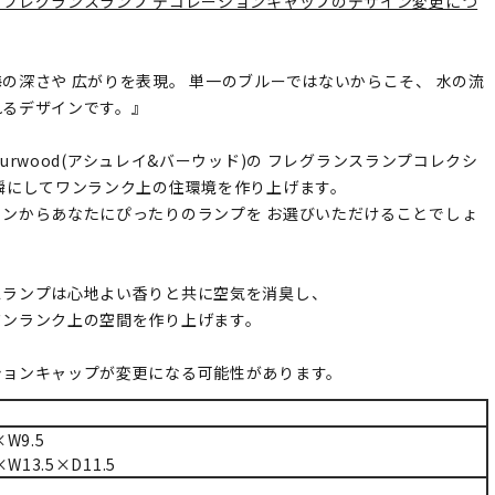
】フレグランスランプ デコレーションキャップのデザイン変更につ
の深さや 広がりを表現。 単一のブルーではないからこそ、 水の流
れるデザインです。』
h&Burwood(アシュレイ&バーウッド)の フレグランスランプコレクシ
瞬にしてワンランク上の住環境を作り上げます。
インからあなたにぴったりのランプを お選びいただけることでしょ
スランプは心地よい香りと共に空気を消臭し、
ワンランク上の空間を作り上げます。
ションキャップが変更になる可能性があります。
W9.5
W13.5×D11.5