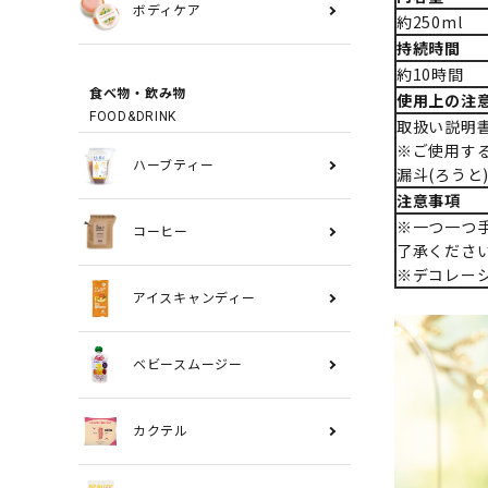
ボディケア
約250ml
持続時間
約10時間
食べ物・飲み物
使用上の注
FOOD&DRINK
取扱い説明
※ご使用す
ハーブティー
漏斗(ろうと
注意事項
※一つ一つ
コーヒー
了承くださ
※デコレー
アイスキャンディー
ベビースムージー
カクテル