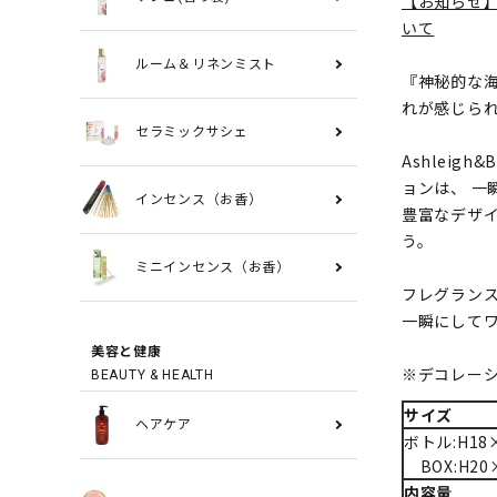
【お知らせ
いて
ルーム＆リネンミスト
『神秘的な海
れが感じら
セラミックサシェ
Ashleig
ョンは、 一
インセンス（お香）
豊富なデザ
う。
ミニインセンス（お香）
フレグラン
一瞬にして
美容と健康
※デコレー
BEAUTY & HEALTH
サイズ
ヘアケア
ボトル:H18×
BOX:H20×
内容量