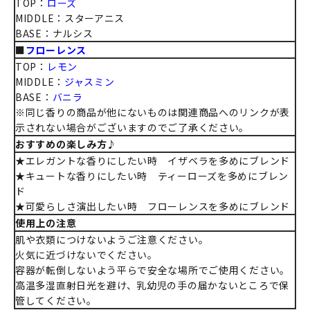
TOP：
ローズ
MIDDLE：スターアニス
BASE：ナルシス
■
フローレンス
TOP：
レモン
MIDDLE：
ジャスミン
BASE：
バニラ
※同じ香りの商品が他にないものは関連商品へのリンクが表
示されない場合がございますのでご了承ください。
おすすめの楽しみ方♪
★エレガントな香りにしたい時 イザベラを多めにブレンド
★キュートな香りにしたい時 ティーローズを多めにブレン
ド
★可愛らしさ演出したい時 フローレンスを多めにブレンド
使用上の注意
肌や衣類につけないようご注意ください。
火気に近づけないでください。
容器が転倒しないよう平らで安全な場所でご使用ください。
高温多湿直射日光を避け、乳幼児の手の届かないところで保
管してください。