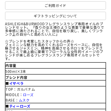
ご利用ガイド
ギフトラッピングについて
ASHLEIGH&BURWOODフレグランスランプ専用オイルのブ
レンドセット。 『香りの女王様のような貴重で豪華な香りで
多幸感に満たされることで、自信を取り戻し、美しくワンラ
ンク上の自分へと高めたい人に』
☆ブレンドを考案したスタッフからの声☆
フェミニンな魅力を高めてくれるローズをベースに、自信を
蘇させるジャスミン、精神を高揚させるネロリをブレンドさ
せることで最上級に豪華でフローラルな女性的イメージのブ
レンドが楽しめるフレグランスランプ専用オイルセットで
す。
内容量
500ml×3本
ブレンド内容
■
イザベラ
TOP：ガルバナム
MIDDLE：
ローズ
BASE：
ムスク
■
ティーローズ