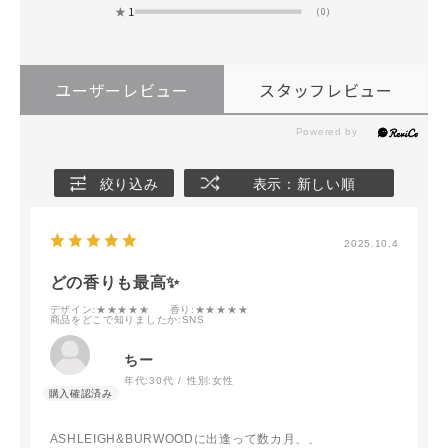
★
1
(0)
ユーザーレビュー
スタッフレビュー
絞り込み
表示：新しい順
2025.10.4
どの香りも最高✨️
デザイン
:★★★★★
香り
:★★★★★
商品をどこで知りましたか
:SNS
ちー
年代:
30代
性別:
女性
ASHLEIGH&BURWOODに出逢って数カ月、、