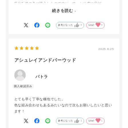
気分転換の為に購入したのてすが、すっかり虜に😌💓
その日の気分でオイルをかえたり出来るのでセットだとお得
続きを読む
感もあるし、何よりこの組み合わせは素敵な香りでした♡
参考になった
0
Like!
0
2025.6.25
アシュレイアンドバーウッド
パトラ
とても早く丁寧な梱包でした。
色な組み合わせもあるみたいなので次もお願いしたいと思い
ます！
参考になった
1
Like!
1