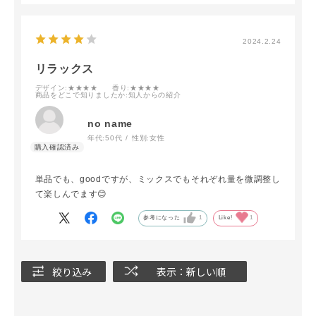
2024.2.24
リラックス
デザイン
:★★★★
香り
:★★★★
商品をどこで知りましたか
:知人からの紹介
no name
年代:
50代
性別:
女性
単品でも、goodですが、ミックスでもそれぞれ量を微調整し
て楽しんでます😊
参考になった
1
Like!
1
絞り込み
表示：新しい順