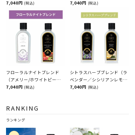
ー） フレグランスランプ用
7,040円
グランスランプ用オイル
7,040円
(税込)
(税込)
オイル
ASHLEIGH&BURWOOD（ア
ASHLEIGH&BURWOOD（ア
シュレイアンドバーウッド）
シュレイアンドバーウッド）
フローラルナイトブレンド
シトラスハーブブレンド（ラ
（アメリー/ホワイトピーチ
ベンダー／シシリアンレモ
＆リリー） フレグランスラ
7,040円
ン） フレグランスランプ用
7,040円
(税込)
(税込)
ンプ用オイル
オイル
ASHLEIGH&BURWOOD（ア
RANKING
シュレイアンドバーウッド）
ランキング