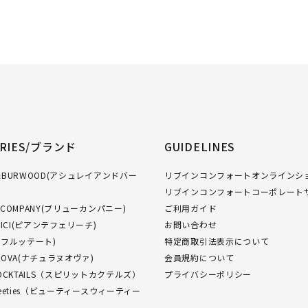
ORIES/ブランド
GUIDELINES
GH&BURWOOD(アシュレイアンドバー
リブインコンフォートオンラインショ
リブインコンフォートコーポレート
W COMPANY(ブリューカンパニー)
ご利用ガイド
FELICI(ピアンテフェリーチ)
お問い合わせ
O(フルッテート)
特定商取引法表示について
NUOVA(ナチュラヌオヴァ)
会員規約について
 COCKTAILS（スピリットカクテルズ）
プライバシーポリシー
Sweeties（ビューティースウィーティー