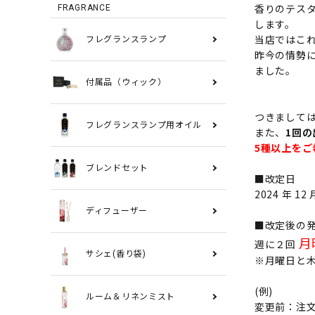
香りのテス
FRAGRANCE
します。
当店ではこ
フレグランスランプ
昨今の情勢
ました。
付属品（ウィック）
つきまして
フレグランスランプ用オイル
また、
1回の
5種以上をご
ブレンドセット
■改定日
2024 年 12
ディフューザー
■改定後の
月
週に２回
サシェ(香り袋)
※月曜日と
(例)
ルーム＆リネンミスト
変更前：注文日