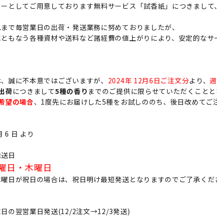
ターとしてご用意しております無料サービス「試香紙」につきまして
れまで毎営業日の出荷・発送業務に努めておりましたが、
にともなう各種資材や送料など諸経費の値上がりにより、安定的なサ
は、誠に不本意ではございますが、
2024年 12月6日ご注文分
より、
週
出荷
につきまして
5種の香り
までのご提供に限らせていただくことと
希望の場合
、1度先にお届けした5種をお試しののち、後日改めてご
 月 6 日 より
発送日
曜日・木曜日
木曜日が祝日の場合は、祝日明け最短発送となりますのでご了承くだ
の翌営業日発送(12/2注文→12/3発送)