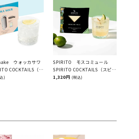
 Shake ウォッカサワ
SPIRITO モスコミュール
ITO COCKTAILS（シ
SPIRITO COCKTAILS（スピリ
ェイク／スピリット
ットカクテルズ）
1,320円
込)
(税込)
ズ）