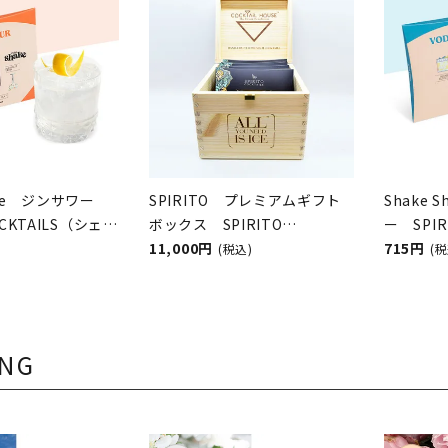
hake ジンサワー
SPIRITO プレミアムギフト
Shake
COCKTAILS（シェイ
ボックス SPIRITO
ー SPIR
／スピリットカク
COCKTAILS（スピリットカク
11,000円
ェイクシ
715円
(税込)
(税
テルズ）
カクテル
ING