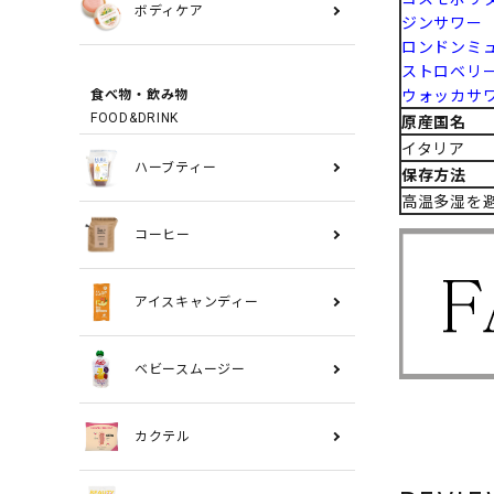
ボディケア
ジンサワー
ロンドンミ
ストロベリ
ウォッカサ
食べ物・飲み物
FOOD&DRINK
原産国名
イタリア
ハーブティー
保存方法
高温多湿を
コーヒー
アイスキャンディー
ベビースムージー
カクテル