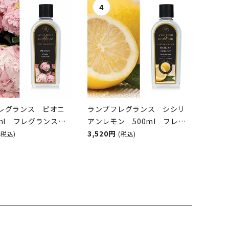
レグランス ピオニ
ランプフレグランス シシリ
0ml フレグランスラ
アンレモン 500ml フレグ
オイル
ランスランプ用オイル
3,520円
(税込)
(税込)
GH&BURWOOD（ア
ASHLEIGH&BURWOOD（ア
アンドバーウッド）
シュレイアンドバーウッド）