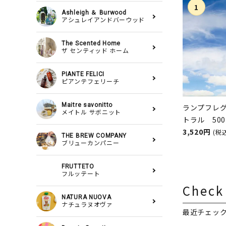
Ashleigh ＆ Burwood
アシュレイアンドバーウッド
The Scented Home
ザ センティッド ホーム
PIANTE FELICI
ピアンテフェリーチ
Maitre savonitto
ランプフレ
メイトル サボニット
トラル 50
スランプ用
3,520円
(税
THE BREW COMPANY
ASHLEIGH
ブリューカンパニー
シュレイア
FRUTTETO
フルッテート
Check
NATURA NUOVA
ナチュラヌオヴァ
最近チェッ