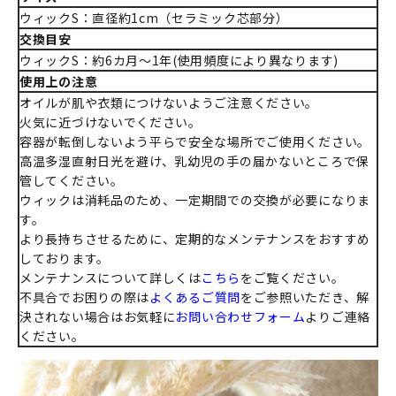
ウィックS：直径約1cm（セラミック芯部分）
交換目安
ウィックS：約6カ月～1年(使用頻度により異なります)
使用上の注意
オイルが肌や衣類につけないようご注意ください。
火気に近づけないでください。
容器が転倒しないよう平らで安全な場所でご使用ください。
高温多湿直射日光を避け、乳幼児の手の届かないところで保
管してください。
ウィックは消耗品のため、一定期間での交換が必要になりま
す。
より長持ちさせるために、定期的なメンテナンスをおすすめ
しております。
メンテナンスについて詳しくは
こちら
をご覧ください。
不具合でお困りの際は
よくあるご質問
をご参照いただき、解
決されない場合はお気軽に
お問い合わせフォーム
よりご連絡
ください。