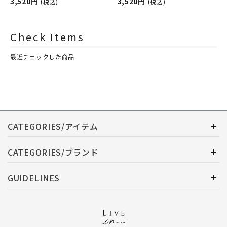
ンプ用オイル
3,520円
ランスランプ用オイル
3,520円
(税込)
(税込)
ASHLEIGH&BURWOOD（ア
ASHLEIGH&BURWOOD（ア
シュレイアンドバーウッド）
シュレイアンドバーウッド）
Check Items
最近チェックした商品
CATEGORIES/アイテム
CATEGORIES/ブランド
GUIDELINES