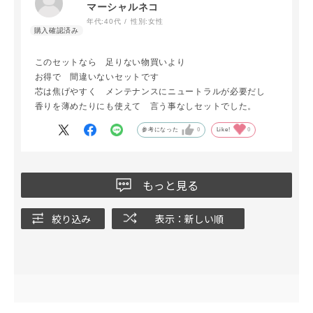
マーシャルネコ
年代:
40代
性別:
女性
このセットなら 足りない物買いより
お得で 間違いないセットです
芯は焦げやすく メンテナンスにニュートラルが必要だし
香りを薄めたりにも使えて 言う事なしセットでした。
参考になった
0
Like!
0
もっと見る
絞り込み
表示：新しい順