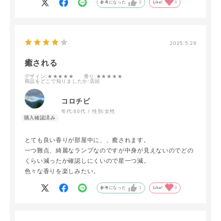
参考になった
2
Like!
0
2025.5.28
癒される
デザイン
:★★★★★
香り
:★★★★★
商品をどこで知りましたか
:店頭
コロチビ
年代:
60代
性別:
女性
とても良い香りが部屋中に、、癒されます。
一つ難点、綺麗なランプなのですが中身が見えないのでどの
くらい減ったか確認しにくいので星一つ減。
色々な香りを楽しみたい。
参考になった
1
Like!
0