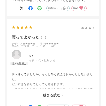
ラルオイルが付いてるので安心セットだとおもいます。
参考になった
0
Like!
0
2025.12.7
買ってよかった！！
デザイン
:★★★★★
香り
:★★★★★
商品をどこで知りましたか
:ネット広告
ur
年代:
30代
性別:
女性
購入迷ってましたが、もっと早く買えば良かったと思いまし
た。
だいすきな香りでとっても癒されます。
一緒に購入したフレグランスランプも思った以上に可愛くて
気に入りました！！
続きを読む
他の香りも試してみたいです！！