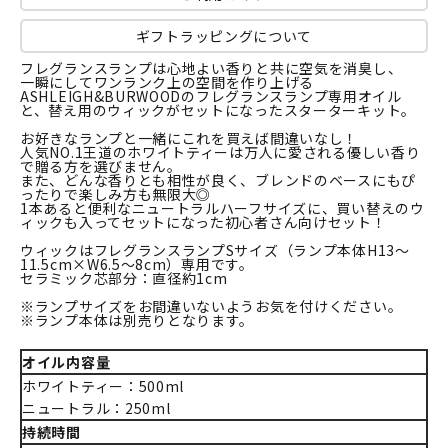
ギフトラッピングについて
フレグランスランプは心地よい香りと共に空気を消臭し、
一瞬にしてワンランク上の空間を作り上げる
ASHLEIGH&BURWOODのフレグランスランプ専用オイル
と、替え用のウィックがセットになったスターターキット。
お好きなランプと一緒にこれを買えば間違いなし！
人気NO.1王道のホワイトティーは万人に愛される優しい香り
で贈る方を選びません。
また、どんな香りとも相性が良く、ブレンドのベースにもぴ
ったりで楽しみ方も無限大◎
1本あると便利なニュートラルハーフサイズに、買い替えのウ
ィックも入ってセットになった初心者さん向けセット！
ウィックはフレグランスランプSサイズ（ランプ本体H13～
11.5cm×W6.5～8cm）専用です。
セラミック芯部分：直径約1cm
※ランプサイズをお間違いないようお気を付けください。
※ランプ本体は別売りとなります。
オイル内容量
ホワイトティー：500ml
ニュートラル：250ml
持続時間