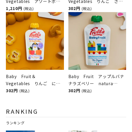
Vegetables アソートボッ
Vegetables りんご さつ
クス natura nuova（ベビ
1,210円
まいも オーツ麦 natura
302円
(税込)
(税込)
ーフルーツ＆ベジタブル／ナ
nuova（ベビーフルーツ＆ベ
チュラヌオヴァ）
ジタブル／ナチュラヌオヴ
ァ）
Baby Fruit＆
Baby Fruit アップルバナ
Vegetables りんご にん
ナラズベリー natura
じん かぼちゃ natura
302円
nuova（ベビーフルーツ／ナ
302円
(税込)
(税込)
nuova（ベビーフルーツ＆ベ
チュラヌオヴァ）
ジタブル／ナチュラヌオヴ
RANKING
ァ）
ランキング