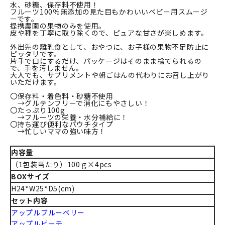
水、砂糖、保存料不使用！
フルーツ100％無添加の見た目もかわいいベビー用スムージ
ーです。
提携農園の果物のみを使用。
皮や種を丁寧に取り除くので、ピュアな甘さが楽しめます。
外出先の離乳食として、おやつに、お子様の果物不足防止に
ピッタリです。
片手で口にするだけ、パッケージはそのまま捨てられるの
で、手を汚しません。
大人でも、サプリメントや朝ごはんの代わりにお召し上がり
いただけます。
〇保存料・着色料・砂糖不使用
→グルテンフリーで消化にもやさしい！
〇たっぷり100g
→フルーツの栄養・水分補給に！
〇持ち運び便利なパウチタイプ
→忙しいママの強い味方！
内容量
（1包装当たり）100ｇ×4pcs
BOXサイズ
H24*W25*D5(cm)
セット内容
アップルブルーベリー
アップルピーチ