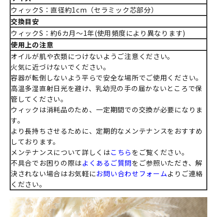
ウィックS：直径約1cm（セラミック芯部分）
交換目安
ウィックS：約6カ月～1年(使用頻度により異なります)
使用上の注意
オイルが肌や衣類につけないようご注意ください。
火気に近づけないでください。
容器が転倒しないよう平らで安全な場所でご使用ください。
高温多湿直射日光を避け、乳幼児の手の届かないところで保
管してください。
ウィックは消耗品のため、一定期間での交換が必要になりま
す。
より長持ちさせるために、定期的なメンテナンスをおすすめ
しております。
メンテナンスについて詳しくは
こちら
をご覧ください。
不具合でお困りの際は
よくあるご質問
をご参照いただき、解
決されない場合はお気軽に
お問い合わせフォーム
よりご連絡
ください。