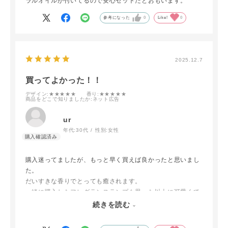
ラルオイルが付いてるので安心セットだとおもいます。
参考になった
0
Like!
0
2025.12.7
買ってよかった！！
デザイン
:★★★★★
香り
:★★★★★
商品をどこで知りましたか
:ネット広告
ur
年代:
30代
性別:
女性
購入迷ってましたが、もっと早く買えば良かったと思いまし
た。
だいすきな香りでとっても癒されます。
一緒に購入したフレグランスランプも思った以上に可愛くて
気に入りました！！
続きを読む
他の香りも試してみたいです！！