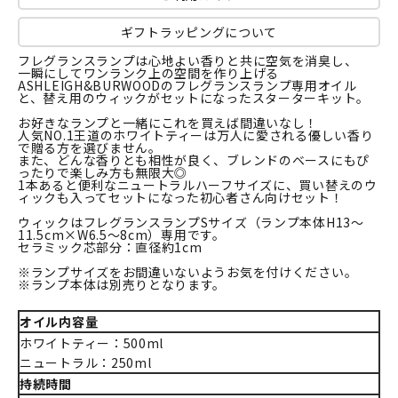
ギフトラッピングについて
フレグランスランプは心地よい香りと共に空気を消臭し、
一瞬にしてワンランク上の空間を作り上げる
ASHLEIGH&BURWOODのフレグランスランプ専用オイル
と、替え用のウィックがセットになったスターターキット。
お好きなランプと一緒にこれを買えば間違いなし！
人気NO.1王道のホワイトティーは万人に愛される優しい香り
で贈る方を選びません。
また、どんな香りとも相性が良く、ブレンドのベースにもぴ
ったりで楽しみ方も無限大◎
1本あると便利なニュートラルハーフサイズに、買い替えのウ
ィックも入ってセットになった初心者さん向けセット！
ウィックはフレグランスランプSサイズ（ランプ本体H13～
11.5cm×W6.5～8cm）専用です。
セラミック芯部分：直径約1cm
※ランプサイズをお間違いないようお気を付けください。
※ランプ本体は別売りとなります。
オイル内容量
ホワイトティー：500ml
ニュートラル：250ml
持続時間