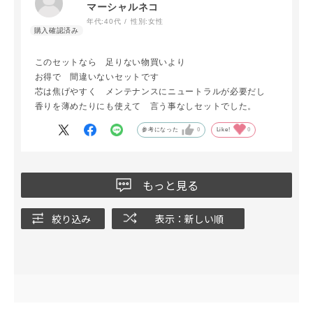
マーシャルネコ
年代:
40代
性別:
女性
このセットなら 足りない物買いより
お得で 間違いないセットです
芯は焦げやすく メンテナンスにニュートラルが必要だし
香りを薄めたりにも使えて 言う事なしセットでした。
参考になった
0
Like!
0
もっと見る
絞り込み
表示：新しい順