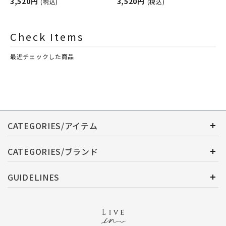
ンプ用オイル
3,520円
ランスランプ用オイル
3,520円
(税込)
(税込)
ASHLEIGH&BURWOOD（ア
ASHLEIGH&BURWOOD（ア
シュレイアンドバーウッド）
シュレイアンドバーウッド）
Check Items
最近チェックした商品
CATEGORIES/アイテム
CATEGORIES/ブランド
GUIDELINES