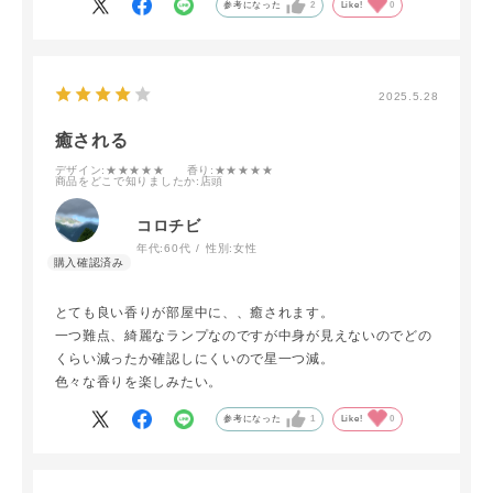
参考になった
2
Like!
0
2025.5.28
癒される
デザイン
:★★★★★
香り
:★★★★★
商品をどこで知りましたか
:店頭
コロチビ
年代:
60代
性別:
女性
とても良い香りが部屋中に、、癒されます。
一つ難点、綺麗なランプなのですが中身が見えないのでどの
くらい減ったか確認しにくいので星一つ減。
色々な香りを楽しみたい。
参考になった
1
Like!
0