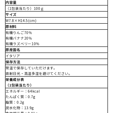
内容量
（1包装当たり）100ｇ
サイズ
W7.8×H14.5(cm)
原材料
有機りんご70％
有機バナナ20％
有機ラズベリー10％
原産国名
イタリア
保存方法
常温で保存していただけます。
直射日光・高温多湿を避けてください。
栄養成分表
（1包装当たり）
エネルギー：64kcal
たんぱく質：0.7g
脂質：0.2g
炭水化物：13.9g