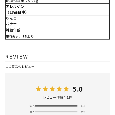
食塩相当量：0.01g
アレルゲン
（28品目中）
りんご
バナナ
対象年齢
生後6ヵ月頃より
REVIEW
この商品のレビュー
5.0
1
レビュー件数：
件
★
5
(1)
★
4
(0)