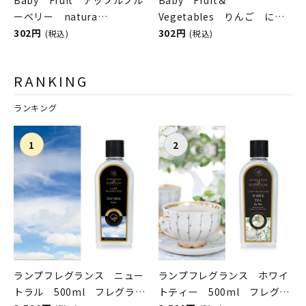
Baby Fruit アップルブル
Baby Fruit＆
ーベリー natura
Vegetables りんご にん
nuova（ベビーフルーツ／ナ
302円
じん かぼちゃ natura
302円
(税込)
(税込)
チュラヌオヴァ）
nuova（ベビーフルーツ＆ベ
ジタブル／ナチュラヌオヴ
RANKING
ァ）
ランキング
ランプフレグランス ニュー
ランプフレグランス ホワイ
トラル 500ml フレグラン
トティー 500ml フレグラ