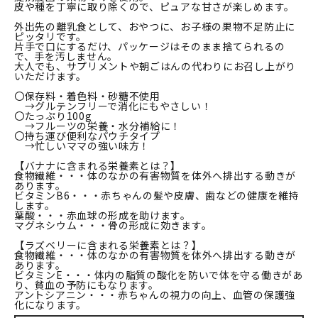
皮や種を丁寧に取り除くので、ピュアな甘さが楽しめます。
外出先の離乳食として、おやつに、お子様の果物不足防止に
ピッタリです。
片手で口にするだけ、パッケージはそのまま捨てられるの
で、手を汚しません。
大人でも、サプリメントや朝ごはんの代わりにお召し上がり
いただけます。
〇保存料・着色料・砂糖不使用
→グルテンフリーで消化にもやさしい！
〇たっぷり100g
→フルーツの栄養・水分補給に！
〇持ち運び便利なパウチタイプ
→忙しいママの強い味方！
【バナナに含まれる栄養素とは？】
食物繊維・・・体のなかの有害物質を体外へ排出する動きが
あります。
ビタミンB6・・・赤ちゃんの髪や皮膚、歯などの健康を維持
します。
葉酸・・・赤血球の形成を助けます。
マグネシウム・・・骨の形成に効きます。
【ラズベリーに含まれる栄養素とは？】
食物繊維・・・体のなかの有害物質を体外へ排出する動きが
あります。
ビタミンE・・・体内の脂質の酸化を防いで体を守る働きがあ
り、貧血の予防にもなります。
アントシアニン・・・赤ちゃんの視力の向上、血管の保護強
化になります。