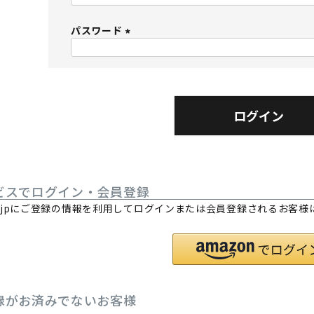
必
パスワード
須
)
(
必
須
)
ログイン
ビスでログイン・会員登録
.co.jpにご登録の情報を利用してログインまたは会員登録されるお客
。
録がお済みでないお客様