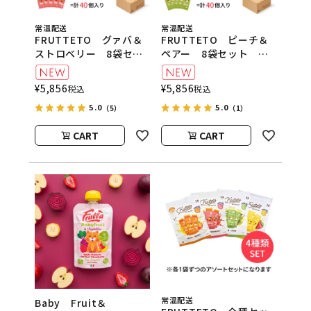
常温配送
常温配送
FRUTTETO グァバ＆
FRUTTETO ピーチ＆
ストロベリー 8袋セッ
ペアー 8袋セット
ト FRUTTETO（フル
FRUTTETO（フルッテ
ッテート）
ート）
¥
5,856
¥
5,856
税込
税込
5.0
5.0
（5）
（1）
CART
CART
常温配送
Baby Fruit＆