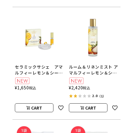
セラミックサシェ アマ
ルーム＆リネンミスト ア
ルフィーレモン＆シーソ
マルフィーレモン＆シー
ルト The Scented
ソルト 100ml The
Home by Ashleigh＆
Scented Home by
¥
1,650
¥
2,420
税込
税込
Burwood
Ashleigh＆Burwood
2.0
（1）
CART
CART