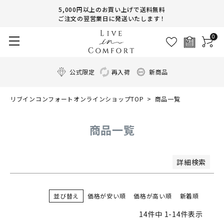
商品番号/JANコード
5,000円以上のお買い上げで送料無料
ご注文の翌営業日に発送いたします！
0
並び順
新着順
登録順
公式限定
再入荷
新商品
価格が安い順
価格が高い順
リブインコンフォートオンラインショップTOP
商品一覧
優先度順
レビュー順
キーワードヒット順
商品一覧
検索
詳細検索
並び替え
価格が安い順
価格が高い順
新着順
14
件中
1
-
14
件表示