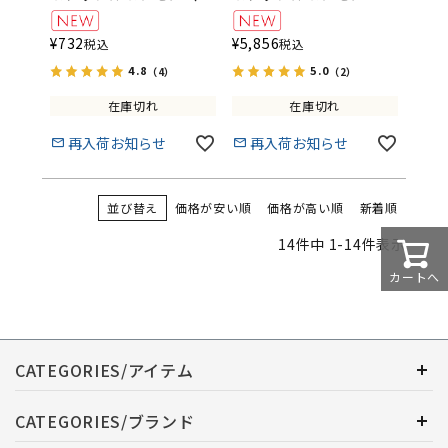
個入り）
袋セット
FRUTTETO（フルッテ
FRUTTETO（フルッテ
¥
732
¥
5,856
税込
税込
ート）
ート）
4.8
5.0
（4）
（2）
在庫切れ
在庫切れ
再入荷お知らせ
再入荷お知らせ
並び替え
価格が安い順
価格が高い順
新着順
14
件中
1
-
14
件表示
カートへ
CATEGORIES/アイテム
CATEGORIES/ブランド