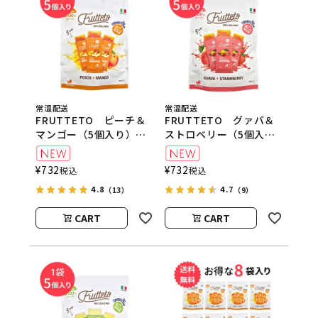
常温配送
常温配送
FRUTTETO ピーチ＆
FRUTTETO グァバ＆
マンゴー（5個入り）
ストロベリー（5個入
FRUTTETO（フルッテ
り） FRUTTETO（フ
ート）
ルッテート）
¥
732
¥
732
税込
税込
4.8
4.7
（13）
（9）
CART
CART