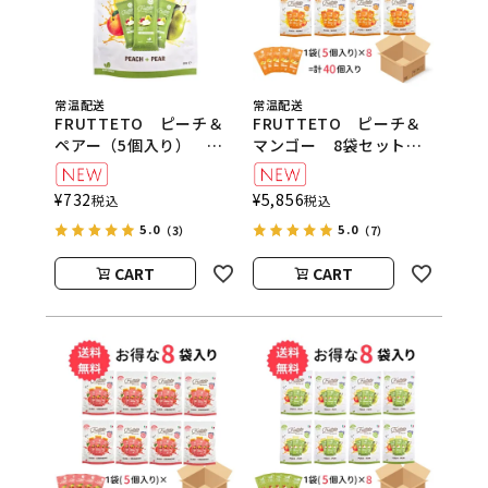
常温配送
常温配送
FRUTTETO ピーチ＆
FRUTTETO ピーチ＆
ペアー（5個入り）
マンゴー 8袋セット
FRUTTETO（フルッテ
FRUTTETO（フルッテ
ート）
ート）
¥
732
¥
5,856
税込
税込
5.0
5.0
（3）
（7）
CART
CART