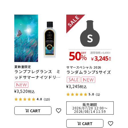
夏数量限定
サマースペシャル 2026
ランプフレグランス ミ
ランダムランプSサイズ
ッドサマーナイツドリー
ム 500ml フレグラン
¥
3,245
税込
スランプ用オイル
¥
3,520
税込
ASHLEIGH&BURWOOD
5.0
（1）
4.8
（アシュレイアンドバー
（13）
販売期間
ウッド）
2026/07/20 12:00
〜
CART
2026/08/14 11:59
CART