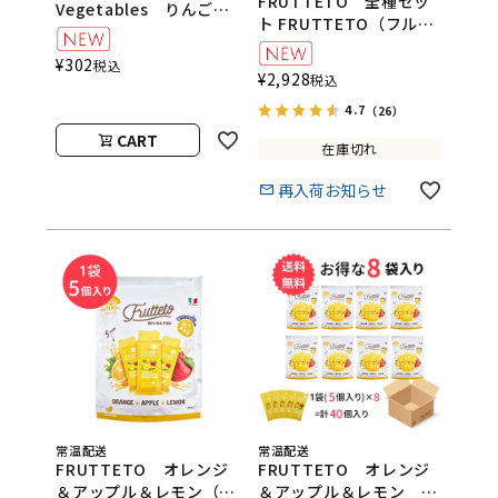
FRUTTETO 全種セッ
Vegetables りんご・
ト FRUTTETO（フルッ
バナナ・ビーツ・いち
テート）
ご natura nuova（ベ
¥
302
税込
ビーフルーツ＆ベジタブ
¥
2,928
税込
ル／ナチュラヌオヴァ）
4.7
（26）
CART
在庫切れ
再入荷お知らせ
常温配送
常温配送
FRUTTETO オレンジ
FRUTTETO オレンジ
＆アップル＆レモン（5
＆アップル＆レモン 8