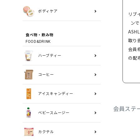
ボディケア
リブ
ンで
ASH
食べ物・飲み物
取り
FOOD&DRINK
会員
ハーブティー
の配
コーヒー
アイスキャンディー
会員ステ
ベビースムージー
カクテル