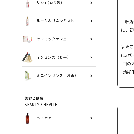
サシェ(香り袋)
新規
ルーム＆リネンミスト
に、初
セラミックサシェ
またご
に3ポ
インセンス（お香）
回の
効期
ミニインセンス（お香）
美容と健康
BEAUTY & HEALTH
ヘアケア