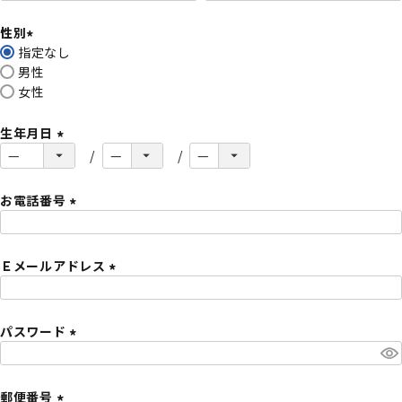
必
性別
須
指定なし
)
(
男性
必
女性
須
)
生年月日
(
必
須
お電話番号
)
(
必
Ｅメールアドレス
須
)
(
必
パスワード
須
)
(
必
須
郵便番号