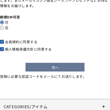
します。またメールマガジン限定クーポンやプレゼントなどお得な
)
情報をお届けします。
郵便DM可否
可
否
会員規約
に同意する
個人情報保護方針
に同意する
次へ
登録に必要な認証コードをメールにてお送りします。
CATEGORIES/アイテム