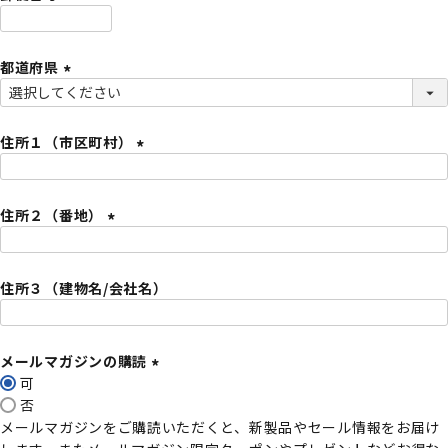
)
(
必
都道府県
須
)
(
必
須
住所１（市区町村）
)
(
必
住所２（番地）
須
)
(
必
住所３（建物名/会社名）
須
)
メールマガジンの購読
可
(
否
必
メールマガジンをご購読いただくと、新製品やセール情報をお届け
須