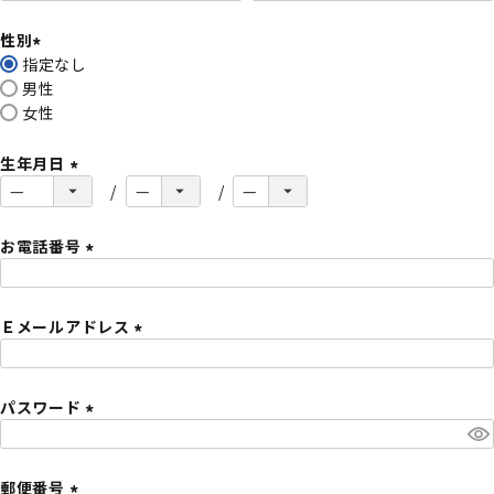
必
性別
須
指定なし
)
(
男性
必
女性
須
)
生年月日
(
必
須
お電話番号
)
(
必
Ｅメールアドレス
須
)
(
必
パスワード
須
)
(
必
須
郵便番号