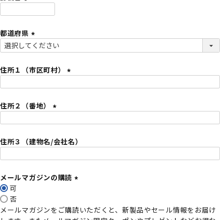
)
(
必
都道府県
須
)
(
必
須
住所１（市区町村）
)
(
必
住所２（番地）
須
)
(
必
住所３（建物名/会社名）
須
)
メールマガジンの購読
可
(
否
必
メールマガジンをご購読いただくと、新製品やセール情報をお届け
須