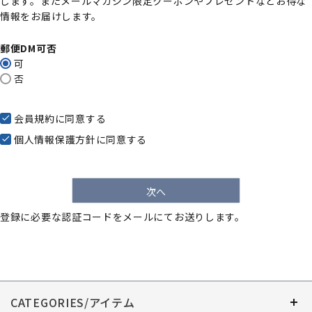
します。またメールマガジン限定クーポンやプレゼントなどお得な
)
情報をお届けします。
郵便DM可否
可
否
会員規約
に同意する
個人情報保護方針
に同意する
次へ
登録に必要な認証コードをメールにてお送りします。
CATEGORIES/アイテム