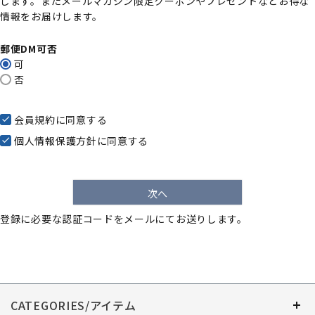
します。またメールマガジン限定クーポンやプレゼントなどお得な
)
情報をお届けします。
郵便DM可否
可
否
会員規約
に同意する
個人情報保護方針
に同意する
次へ
登録に必要な認証コードをメールにてお送りします。
CATEGORIES/アイテム