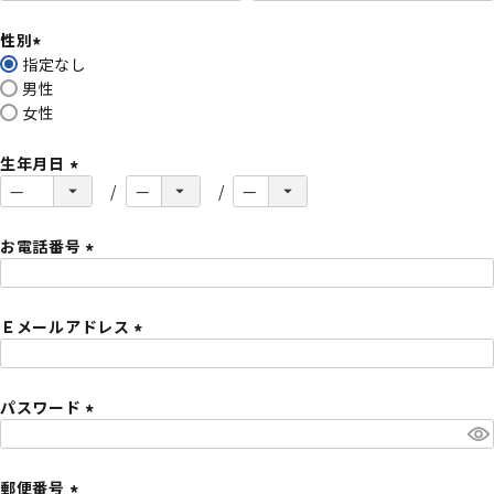
必
性別
須
指定なし
)
(
男性
必
女性
須
)
生年月日
(
必
須
お電話番号
)
(
必
Ｅメールアドレス
須
)
(
必
パスワード
須
)
(
必
須
郵便番号