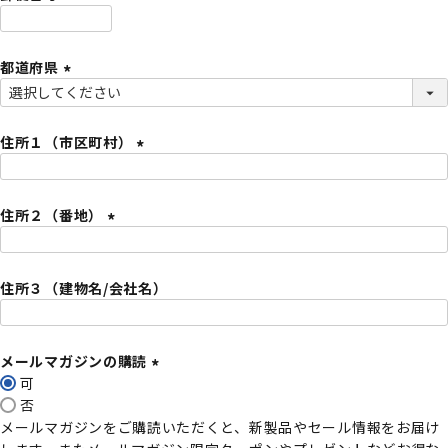
)
(
必
都道府県
須
)
(
必
須
住所１（市区町村）
)
(
必
住所２（番地）
須
)
(
必
住所３（建物名/会社名）
須
)
メールマガジンの購読
可
(
否
必
メールマガジンをご購読いただくと、新製品やセール情報をお届け
須