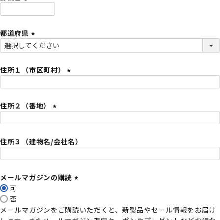
)
(
必
都道府県
須
)
(
必
須
住所１（市区町村）
)
(
必
住所２（番地）
須
)
(
必
住所３（建物名/会社名）
須
)
メールマガジンの購読
可
(
否
必
メールマガジンをご購読いただくと、新製品やセール情報をお届け
須