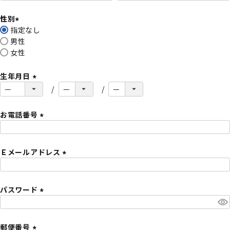
必
性別
須
指定なし
)
(
男性
必
女性
須
)
生年月日
(
必
須
お電話番号
)
(
必
Ｅメールアドレス
須
)
(
必
パスワード
須
)
(
必
須
郵便番号