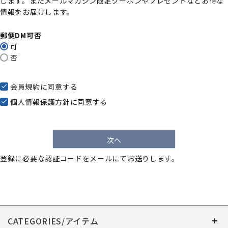
します。またメールマガジン限定クーポンやプレゼントなどお得な
)
情報をお届けします。
郵便DM可否
可
否
会員規約
に同意する
個人情報保護方針
に同意する
次へ
登録に必要な認証コードをメールにてお送りします。
CATEGORIES/アイテム