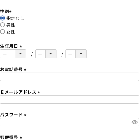
必
性別
須
指定なし
)
(
男性
必
女性
須
)
生年月日
(
必
須
お電話番号
)
(
必
Ｅメールアドレス
須
)
(
必
パスワード
須
)
(
必
須
郵便番号