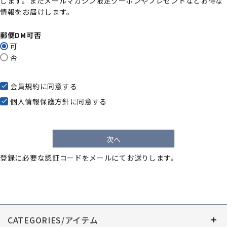
します。またメールマガジン限定クーポンやプレゼントなどお得な
)
情報をお届けします。
郵便DM可否
可
否
会員規約
に同意する
個人情報保護方針
に同意する
次へ
登録に必要な認証コードをメールにてお送りします。
CATEGORIES/アイテム