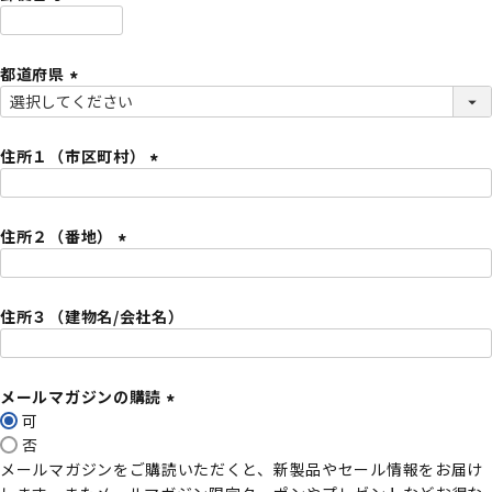
)
(
必
都道府県
須
)
(
必
須
住所１（市区町村）
)
(
必
住所２（番地）
須
)
(
必
住所３（建物名/会社名）
須
)
メールマガジンの購読
可
(
否
必
メールマガジンをご購読いただくと、新製品やセール情報をお届け
須