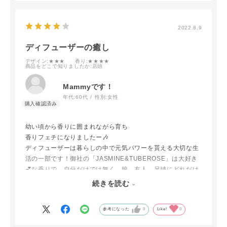
2022.8.9
ディフューザーの癒し
デザイン
:★★★
香り
:★★★★
商品をどこで知りましたか
:店頭
Mammyです！
年代:
60代
性別:
女性
幼い頃から香りに囲まれながら育ち
香りフェチになりましたー🎶
ディフューザーは暮らしの中で元気パワーを貰える大切な生
活の一部です！御社の「JASMINE&TUBEROSE」は大好き
💕な香りで、自分だけでは無く、娘、友人、兄姉にどれだけ
プレゼント🎁したか分からない位、気に入っています！先
続きを読む
日、他の香りにもチャレンジしようと思い「ホワイトムスク
&ロータスブロッサム」を購入しようと思ったのですが、在
参考になった
0
Like!
0
庫切れと言う事でこちらの通販を探し購入する事が出来まし
た。お陰さまで、毎日、気持ち良く楽しませて貰っています