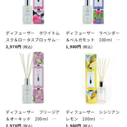
ディフューザー ホワイトム
ディフューザー ラベンダー
スク＆ロータスブロッサム
＆ベルガモット 100ml
200ml
2,970円
ASHLEIGH&BURWOOD（ア
1,980円
(税込)
(税込)
ASHLEIGH&BURWOOD（ア
シュレイアンドバーウッド）
シュレイアンドバーウッド）
ディフューザー フリージア
ディフューザー シシリアン
＆オーキッド 200ml
レモン 100ml
ASHLEIGH&BURWOOD（ア
2,970円
ASHLEIGH&BURWOOD（ア
1,980円
(税込)
(税込)