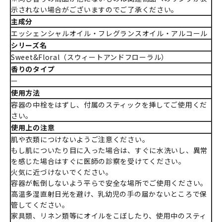
示されない場合がございますのでご了承ください。
主成分
エッシェンシャルオイル・フレグランスオイル・アルコール
シリーズ名
Sweet&Floral（スウィートアンドフローラル）
香りのタイプ
ー
使用方法
容器の中栓をはずし、付属のスティックを挿してご使用くだ
さい。
使用上の注意
肌や衣類につけないようご注意ください。
もし肌についたり目に入った場合は、すぐに水洗いし、異常
を感じた場合はすぐに医師の診察を受けてください。
火気に近づけないでください。
容器が転倒しないよう平らで安全な場所でご使用ください。
高温多湿直射日光を避け、乳幼児の手の届かないところで保
管してください。
家具類、リネン類等にオイルをこぼしたり、使用中のスティ