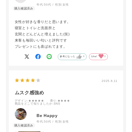
年代:
50代
性別:
女性
女性が好きな香りだと思います。
寝室とトイレと洗面所と
玄関とどんどんと増えました(笑)
来客も毎回いい匂いと評判です
プレゼントにも喜ばれてます。
参考になった
0
Like!
0
2025.6.11
ムスク感強め
デザイン
:★★★★★
香り
:★★★★
商品をどこで知りましたか
:SNS
Be Happy
年代:
50代
性別:
女性