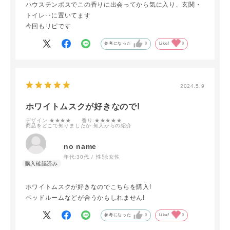
ハウステンボスでこの香りに出会ってから気に入り、玄関・
トイレ‥に置いてます
今回もリピです
参考になった
0
Like!
0
2024.5.9
ホワイトムスクが好きなので!
デザイン
:★★★★
香り
:★★★★★
商品をどこで知りましたか
:知人からの紹介
no name
年代:
30代
性別:
女性
ホワイトムスクが好きなのでこちらを購入!
ベッドルームなどが合うかもしれません!
参考になった
0
Like!
0