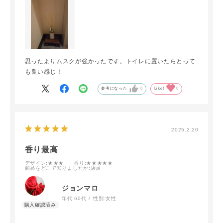
思ったよりムスクが強かったです。トイレに置いたらとって
も良い感じ！
参考になった
0
Like!
0
2025.2.20
香り最高
デザイン
:★★★
香り
:★★★★★
商品をどこで知りましたか
:店頭
ジョンマロ
年代:
60代
性別:
女性