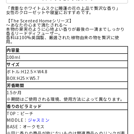
「貴重なホワイトムスクに睡蓮の花の上品で贅沢な香り」
女性のクローゼットや寝室におすすめです。
【The Scented Homeシリーズ】
～あなたの心まで満たされる～
本物の果実のように心地よい香りが最後の一滴までしっかり
香るリードディフューザー。
香料は100%英国製、厳選された植物由来の物を贅沢に使
用。
内容量
100ml
サイズ
ボトル:H12.5×W4.8
BOX:H25×W5.7
芳香期間
1.5か月
※期間はご使用される環境、使用方法によって異なります。
香りのピラミッド
TOP：ピーチ
MIDDLE：
ジャスミン
BASE：オークモス
※同じ香りの商品が他にないものは関連商品へのリンクが表