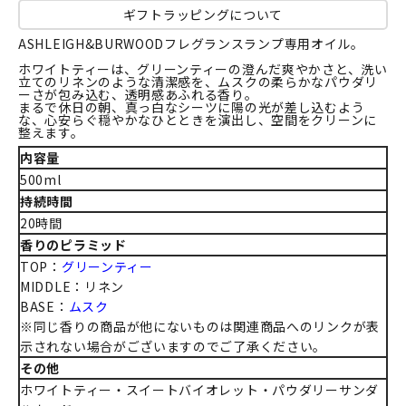
ギフトラッピングについて
ASHLEIGH&BURWOODフレグランスランプ専用オイル。
ホワイトティーは、グリーンティーの澄んだ爽やかさと、洗い
立てのリネンのような清潔感を、ムスクの柔らかなパウダリ
ーさが包み込む、透明感あふれる香り。
まるで休日の朝、真っ白なシーツに陽の光が差し込むよう
な、心安らぐ穏やかなひとときを演出し、空間をクリーンに
整えます。
内容量
500ml
持続時間
20時間
香りのピラミッド
TOP：
グリーンティー
MIDDLE：リネン
BASE：
ムスク
※同じ香りの商品が他にないものは関連商品へのリンクが表
示されない場合がございますのでご了承ください。
その他
ホワイトティー・スイートバイオレット・パウダリーサンダ