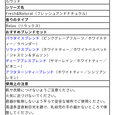
ルウッド
シリーズ名
Fresh&Natural（フレッシュアンドナチュラル）
香りのタイプ
Relax（リラックス）
おすすめブレンドセット
パラダイスブレンド
（ピンクグレープフルーツ／ホワイトテ
ィー／ラベンダー）
リラックスブレンド
（ホワイトティー／ホワイトベルベット
／ジャスミン＆ダムソン）
ディープブレスブレンド
（サマーレイン／ホワイトティー／
ピオニー）
アフタヌーンティーブレンド
（ホワイトティー／シシリアン
レモン）
使用上の注意
肌や衣類につけないようご注意ください。
火気に近づけないでください。
容器が転倒しないよう平らで安全な場所でご使用ください。
高温多湿直射日光を避け、乳幼児の手の届かないところで保
管してください。