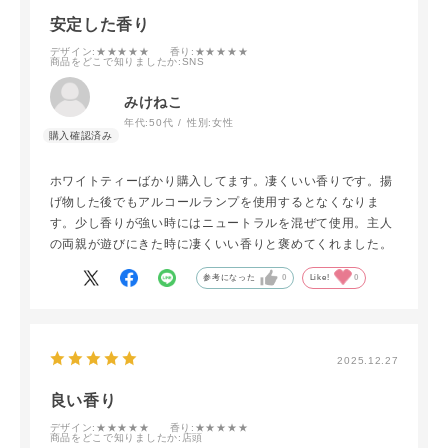
安定した香り
デザイン
:★★★★★
香り
:★★★★★
商品をどこで知りましたか
:SNS
みけねこ
年代:
50代
性別:
女性
ホワイトティーばかり購入してます。凄くいい香りです。揚
げ物した後でもアルコールランプを使用するとなくなりま
す。少し香りが強い時にはニュートラルを混ぜて使用。主人
の両親が遊びにきた時に凄くいい香りと褒めてくれました。
参考になった
0
Like!
0
2025.12.27
良い香り
デザイン
:★★★★★
香り
:★★★★★
商品をどこで知りましたか
:店頭