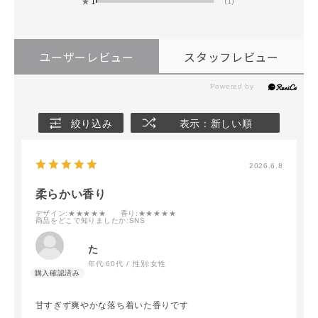
★
1
(1)
ユーザーレビュー
スタッフレビュー
絞り込み
表示：新しい順
2026.6.8
柔らかい香り
デザイン
:★★★★★
香り
:★★★★★
商品をどこで知りましたか
:SNS
た
年代:
60代
性別:
女性
甘すぎず爽やかな落ち着いた香りです