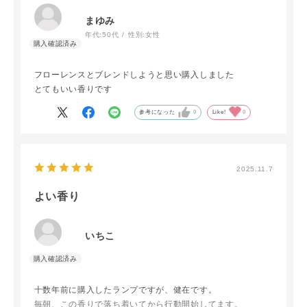
まゆみ
年代:
50代
性別:
女性
フローレンスとブレンドしようと思い購入しました
とてもいい香りです
参考になった
0
Like!
0
2025.11.7
よい香り
いちこ
十数年前に購入したランプですが、健在です。
毎朝、この香りで落ち着いてから行動開始してます。