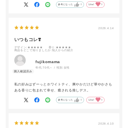
参考になった
0
Like!
0
2026.4.14
いつもコレ❣️
デザイン
:★★★★★
香り
:★★★★★
商品をどこで知りましたか
:知人からの紹介
fujikomama
年代:
70代～
性別:
女性
私の好みはずーっとホワイトティ、爽やかだけど華やかさも
ある香りに包まれて幸せ、癒される推しデス。
参考になった
0
Like!
0
2026.4.10