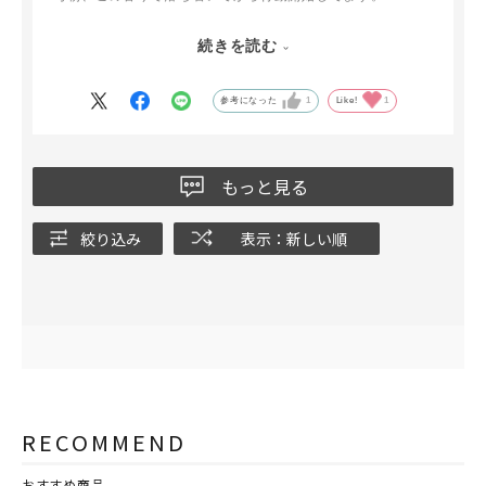
ウオークインクローゼットや押し入れに置いておくと、数日
続きを読む
間香りが続き癒されます。
参考になった
1
Like!
1
もっと見る
絞り込み
表示：新しい順
RECOMMEND
おすすめ商品