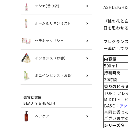
サシェ(香り袋)
ASHLEI
『桃の花と
ルーム＆リネンミスト
日を思わせ
フレグラン
セラミックサシェ
一瞬にして
内容量
インセンス（お香）
500ml
持続時間
ミニインセンス（お香）
20時間
香りのピラ
TOP：フレ
美容と健康
MIDDLE
BEAUTY & HEALTH
BASE：
アン
※同じ香り
ヘアケア
ございます
シリーズ名