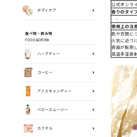
公式オンラ
ボディケア
香りのタイ
-
使用上の注
肌や衣類に
食べ物・飲み物
火気に近づ
FOOD&DRINK
容器が転倒
高温多湿直
ハーブティー
コーヒー
アイスキャンディー
ベビースムージー
カクテル