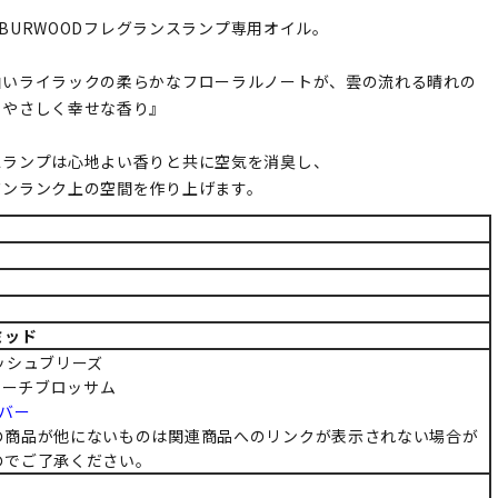
GH&BURWOODフレグランスランプ専用オイル。
白いライラックの柔らかなフローラルノートが、雲の流れる晴れの
るやさしく幸せな香り』
スランプは心地よい香りと共に空気を消臭し、
ワンランク上の空間を作り上げます。
ミッド
ッシュブリーズ
：ピーチブロッサム
バー
の商品が他にないものは関連商品へのリンクが表示されない場合が
のでご了承ください。