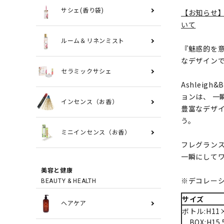
サシェ(香り袋)
【お知らせ
いて
ルーム＆リネンミスト
『魅惑的を意味
なデザイン
セラミックサシェ
Ashleig
ョンは、 一
インセンス（お香）
豊富なデザ
う。
ミニインセンス（お香）
フレグラン
一瞬にして
美容と健康
※デコレー
BEAUTY & HEALTH
サイズ
ヘアケア
ボトル:H11
BOX:H15.