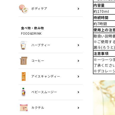
内容量
ボディケア
約170ml
持続時間
約7時間
食べ物・飲み物
使用上の注
FOOD&DRINK
取扱い説明
※ご使用す
ハーブティー
漏斗(ろうと
注意事項
※一つ一つ
コーヒー
了承くださ
※デコレー
アイスキャンディー
ベビースムージー
カクテル