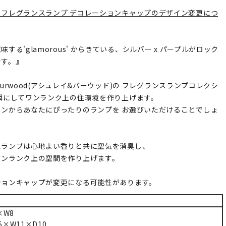
】フレグランスランプ デコレーションキャップのデザイン変更につ
する'glamorous' からきている、シルバー x パープルがロック
です。』
h&Burwood(アシュレイ&バーウッド)の フレグランスランプコレクシ
瞬にしてワンランク上の住環境を作り上げます。
インからあなたにぴったりのランプを お選びいただけることでしょ
スランプは心地よい香りと共に空気を消臭し、
ワンランク上の空間を作り上げます。
ションキャップが変更になる可能性があります。
×W8
5×W11×D10