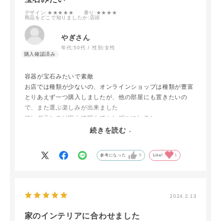
デザイン
:★★★★★
香り
:★★★★
商品をどこで知りましたか
:店頭
やぎさん
年代:
50代
性別:
女性
容器が宝石みたいで素敵
お店では種類が少ないの、オンラインショップは種類が豊富
とりあえず一つ購入しましたが、他の部屋にも置きたいの
で、また選ぶ楽しみが出来ました
フレグランスは悩んで悩んでシンプルにレモン
気になる香りはたくさんあるが、香りはやっぱり嗅いでみな
続きを読む
いと挑戦出来ない
参考になった
0
Like!
1
2024.2.13
家のインテリアに合わせました