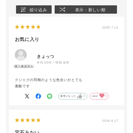
絞り込み
表示：新しい順
2025.7.12
お気に入り
きょっつ
年代:
50代
性別:
女性
クジャクの羽根のような色合いがとても
素敵です
参考になった
0
Like!
0
2024.6.17
宝石みたい