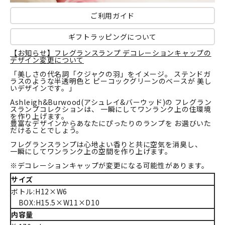
ご利用ガイド
ギフトラッピングについて
【お知らせ】フレグランスランプ デコレーションキャップの
デザイン変更について
「美しさの代名詞「クジャクの羽」をイメージ。 ステンドガ
ラスのような半透明色と ピーコックグリーンのベースが 美し
いデザインです。」
Ashleigh&Burwood(アシュレイ&バーウッド)の フレグラン
スランプコレクションは、 一瞬にしてワンランク上の住環境
を作り上げます。
豊富なデザインからあなたにぴったりのランプを お選びいた
だけることでしょう。
フレグランスランプは心地よい香りと共に空気を消臭し、
一瞬にしてワンランク上の空間を作り上げます。
※デコレーションキャップが変更になる可能性があります。
サイズ
ボトル:H12×W6
BOX:H15.5×W11×D10
内容量