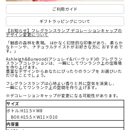
ご利用ガイド
ギフトラッピングについて
【お知らせ】フレグランスランプ デコレーションキャップの
デザイン変更について
「魅惑の森林を表現。 はかなく幻想的な印象があり、 柔らか
なトーンや、 ナチュラルテイストがお好きな方に おすすめで
す。」
Ashleigh&Burwood(アシュレイ&バーウッド)の フレグラン
スランプコレクションは、 一瞬にしてワンランク上の住環境
を作り上げます。
豊富なデザインからあなたにぴったりのランプを お選びいた
だけることでしょう。
フレグランスランプは心地よい香りと共に空気を消臭し、
一瞬にしてワンランク上の空間を作り上げます。
※デコレーションキャップが変更になる可能性があります。
サイズ
ボトル:H11.5×W8
BOX:H15.5×W11×D10
内容量