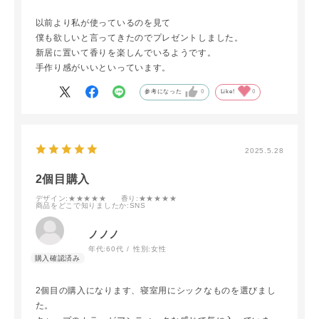
以前より私が使っているのを見て
僕も欲しいと言ってきたのでプレゼントしました。
新居に置いて香りを楽しんでいるようです。
手作り感がいいといっています。
参考になった
0
Like!
0
2025.5.28
2個目購入
デザイン
:★★★★★
香り
:★★★★★
商品をどこで知りましたか
:SNS
ノノノ
年代:
60代
性別:
女性
2個目の購入になります、寝室用にシックなものを選びまし
た。