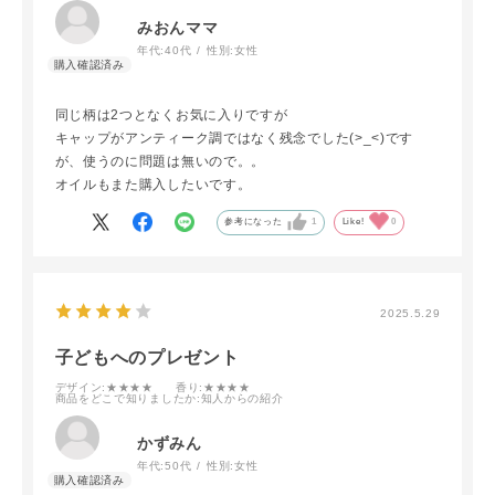
みおんママ
年代:
40代
性別:
女性
同じ柄は2つとなくお気に入りですが
キャップがアンティーク調ではなく残念でした(>_<)です
が、使うのに問題は無いので。。
オイルもまた購入したいです。
参考になった
1
Like!
0
2025.5.29
子どもへのプレゼント
デザイン
:★★★★
香り
:★★★★
商品をどこで知りましたか
:知人からの紹介
かずみん
年代:
50代
性別:
女性