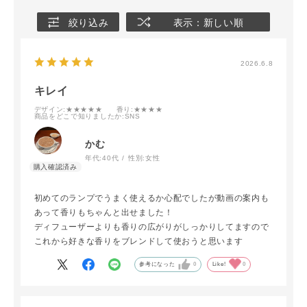
絞り込み
表示：新しい順
2026.6.8
キレイ
デザイン
:★★★★★
香り
:★★★★
商品をどこで知りましたか
:SNS
かむ
年代:
40代
性別:
女性
初めてのランプでうまく使えるか心配でしたが動画の案内も
あって香りもちゃんと出せました！
ディフューザーよりも香りの広がりがしっかりしてますので
これから好きな香りをブレンドして使おうと思います
参考になった
0
Like!
0