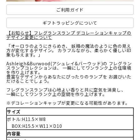
ご利用ガイド
ギフトラッピングについて
【お知らせ】フレグランスランプ デコレーションキャップの
デザイン変更について
「オーロラのようにきらめき、 妖精の魔法のように色の見え
方が変化するデザイン。 カラフルながら、柔らかく優しい印
象も与えます。」
Ashleigh&Burwood(アシュレイ&バーウッド)の フレグラン
スランプコレクションは、 一瞬にしてワンランク上の住環境
を作り上げます。
豊富なデザインからあなたにぴったりのランプを お選びいた
だけることでしょう。
フレグランスランプは心地よい香りと共に空気を消臭し、
一瞬にしてワンランク上の空間を作り上げます。
※デコレーションキャップが変更になる可能性があります。
サイズ
ボトル:H11.5×W8
BOX:H15.5×W11×D10
内容量