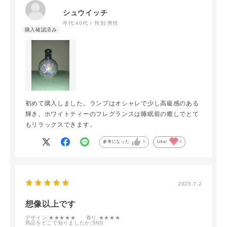
シュウイッチ
年代:
40代
性別:
男性
初めて購入しました。ランプはオシャレで少し高級感のある
輝き。ホワイトティーのフレグランスは睡眠前の癒しでとて
もリラックスできます。
参考になった
0
Like!
0
2025.7.2
想像以上です
デザイン
:★★★★★
香り
:★★★★
商品をどこで知りましたか
:SNS