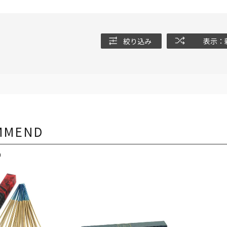
絞り込み
表示：
MMEND
品