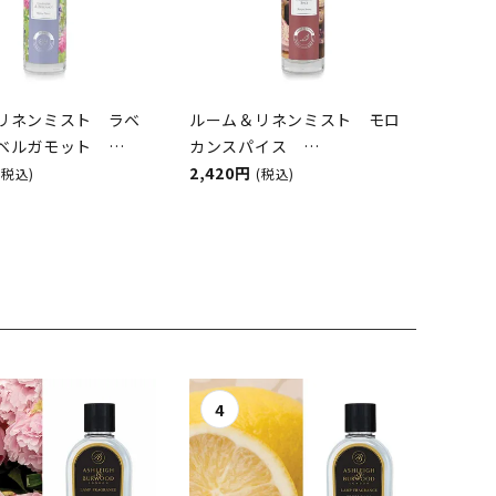
リネンミスト ラベ
ルーム＆リネンミスト モロ
＆ベルガモット
カンスパイス
GH&BURWOOD（ア
ASHLEIGH&BURWOOD（ア
2,420円
(税込)
(税込)
アンドバーウッド）
シュレイアンドバーウッド）