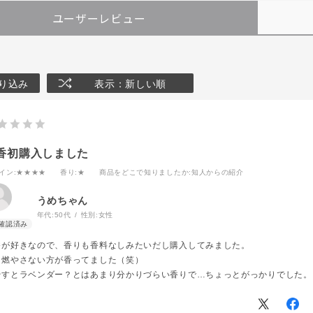
ユーザーレビュー
り込み
表示：新しい順
香初購入しました
イン
:★★★★
香り
:★
商品をどこで知りましたか
:知人からの紹介
うめちゃん
年代:
50代
性別:
女性
香が好きなので、香りも香料なしみたいだし購入してみました。
も燃やさない方が香ってました（笑）
やすとラベンダー？とはあまり分かりづらい香りで…ちょっとがっかりでした。