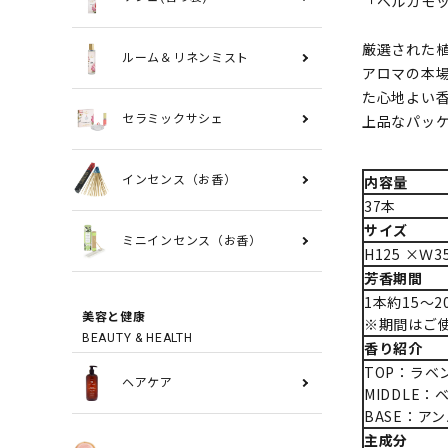
「ベルガモ
厳選された
ルーム＆リネンミスト
アロマの本
た心地よい
上品なパッ
セラミックサシェ
内容量
インセンス（お香）
37本
サイズ
ミニインセンス（お香）
H125 ×Ｗ
芳香期間
1本約15～2
美容と健康
※期間はご
BEAUTY & HEALTH
香り紹介
TOP：ラベ
ヘアケア
MIDDLE
BASE：ア
主成分