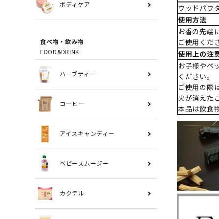
ボディケア
ウッドパウ
使用方法
お香の先端
ご使用くだ
食べ物・飲み物
FOOD&DRINK
使用上の注
お子様やペ
ハーブティー
ください。
ご使用の際
火が消えた
コーヒー
本品は飲食
アイスキャンディー
ベビースムージー
カクテル