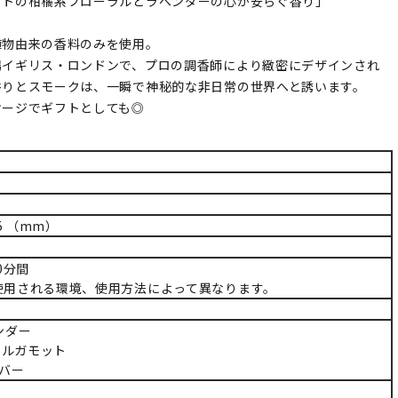
ットの柑橘系フローラルとラベンダーの心が安らぐ香り」
植物由来の香料のみを使用。
場イギリス・ロンドンで、プロの調香師により緻密にデザインされ
香りとスモークは、一瞬で神秘的な非日常の世界へと誘います。
ケージでギフトとしても◎
35 （mm）
0分間
使用される環境、使用方法によって異なります。
ンダー
：ベルガモット
ンバー