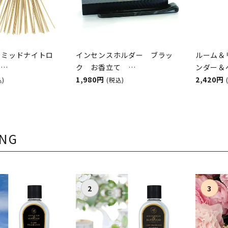
 ミッドナイトロ
インセンスホルダー ブラッ
ルーム＆
香
ク お香立て
ンダー
&BURWOOD（ア
ASHLEIGH&BURWOOD（ア
1,980円
ASHLEI
2,420円
込)
(税込)
ンドバーウッド）
シュレイアンドバーウッド）
シュレイ
ING