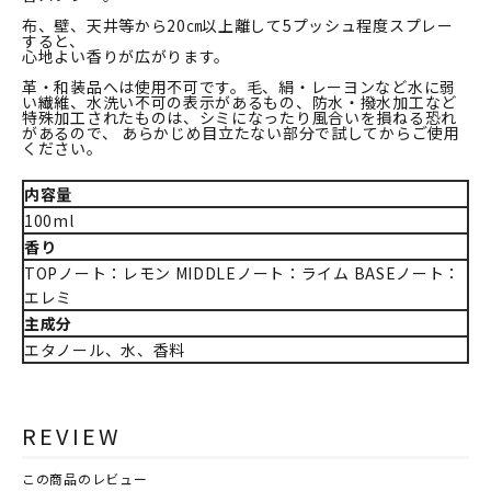
布、壁、天井等から20㎝以上離して5プッシュ程度スプレー
すると、
心地よい香りが広がります。
革・和装品へは使用不可です。毛、絹・レーヨンなど水に弱
い繊維、水洗い不可の表示があるもの、防水・撥水加工など
特殊加工されたものは、シミになったり風合いを損ねる恐れ
があるので、 あらかじめ目立たない部分で試してからご使用
ください。
内容量
100ml
香り
TOPノート：レモン MIDDLEノート：ライム BASEノート：
エレミ
主成分
エタノール、水、香料
REVIEW
この商品のレビュー