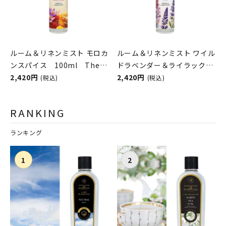
ルーム＆リネンミスト モロカ
ルーム＆リネンミスト ワイル
ンスパイス 100ml The
ドラベンダー＆ライラック
Scented Home by Ashleigh
2,420円
100ml The Scented
2,420円
(税込)
(税込)
＆Burwood
Home by Ashleigh＆
Burwood
RANKING
ランキング