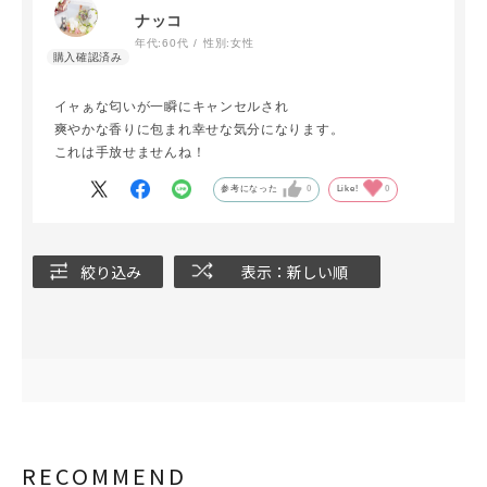
ナッコ
年代:
60代
性別:
女性
イャぁな匂いが一瞬にキャンセルされ
爽やかな香りに包まれ幸せな気分になります。
これは手放せませんね！
参考になった
0
Like!
0
絞り込み
表示：新しい順
RECOMMEND