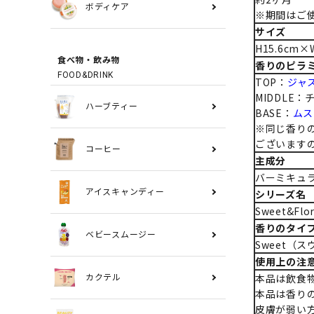
ボディケア
※期間はご
サイズ
H15.6cm×
食べ物・飲み物
香りのピラ
FOOD&DRINK
TOP：
ジャ
MIDDLE
ハーブティー
BASE：
ムス
※同じ香り
ございます
コーヒー
主成分
バーミキュ
アイスキャンディー
シリーズ名
Sweet&F
香りのタイ
ベビースムージー
Sweet（
使用上の注
本品は飲食
カクテル
本品は香り
皮膚が弱い