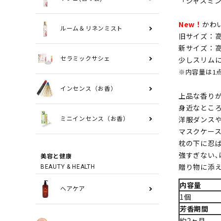
「ジャスミ
New！
かわ
ルーム＆リネンミスト
旧サイズ：高さ
新サイズ：高さ
少しスリム
セラミックサシェ
※内容量は1
インセンス（お香）
上品な香りが
身近なとこ
洋服ダンス
ミニインセンス（お香）
マスクケー
枕の下に忍
強すぎない
美容と健康
贈り物に添
BEAUTY & HEALTH
内容量
ヘアケア
1個
芳香期間
約2ヶ月