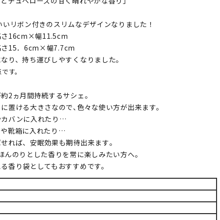
ンとチュベローズの甘く晴れやかな香り」
いいリボン付きのスリムなデザインなりました！
16cm×幅11.5cm
15．6cm×幅7.7cm
になり、持ち運びしやすくなりました。
点です。
約2ヵ月間持続するサシェ｡
ろに置ける大きさなので､色々な使い方が出来ます。
やカバンに入れたり…
スや靴箱に入れたり…
ばせれば、安眠効果も期待出来ます｡
､ほんのりとした香りを常に楽しみたい方へ。
える香り袋としてもおすすめです。