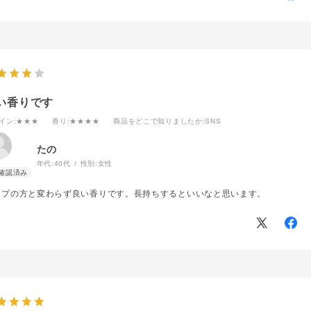
い香りです
イン
:★★★
香り
:★★★★
商品をどこで知りましたか
:SNS
たの
年代:
40代
性別:
女性
ンプの方と変わらず良い香りです。長持ちするといいなと思います。