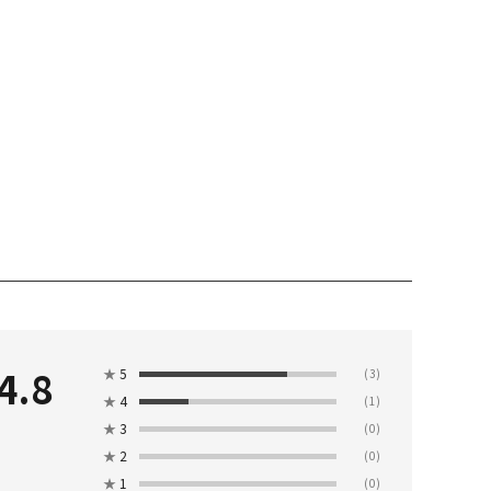
4.8
★
5
(3)
★
4
(1)
★
3
(0)
★
2
(0)
★
1
(0)