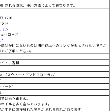
使用される環境、使用方法によって異なります。
W7.7cm
ミッド
スミン
：チュベローズ
ク
の商品が他にないものは関連商品へのリンクが表示されない場合が
のでご了承ください。
ライト、香料
loral（スウィートアンドフローラル）
プ
スウィート）
意
物ではありません。
のオイルを多く含んでおります。
方が中身に直接触れた場合かぶれる恐れがあります。