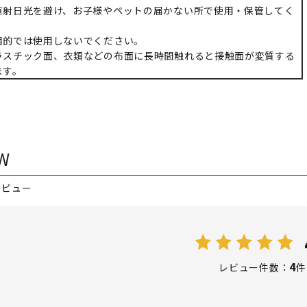
直射日光を避け、お子様やペットの届かない所で使用・保管してく
目的では使用しないでください。
ラスチック面、衣類などの布面に長時間触れると接触面が変質する
ます。
W
レビュー
4
レビュー件数：
件