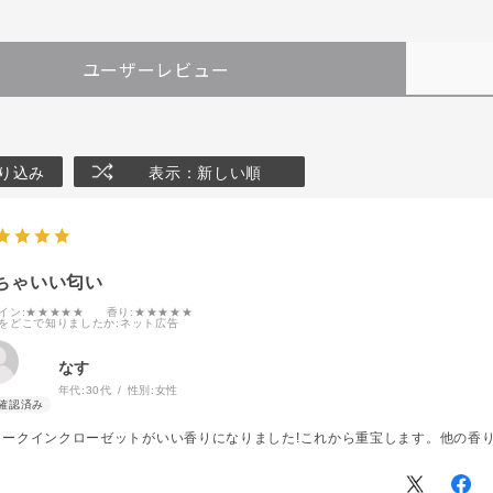
ユーザーレビュー
り込み
表示：新しい順
ちゃいい匂い
イン
:★★★★★
香り
:★★★★★
をどこで知りましたか
:ネット広告
なす
年代:
30代
性別:
女性
ォークインクローゼットがいい香りになりました!これから重宝します。他の香