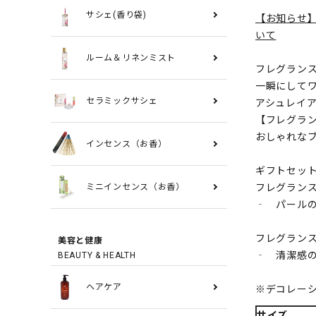
サシェ(香り袋)
【お知らせ
いて
ルーム＆リネンミスト
フレグラン
一瞬にして
アシュレイ
セラミックサシェ
【フレグランス
おしゃれなブ
インセンス（お香）
ギフトセッ
フレグランス
ミニインセンス（お香）
‐ パール
フレグランス
美容と健康
‐ 清潔感
BEAUTY & HEALTH
※デコレー
ヘアケア
サイズ