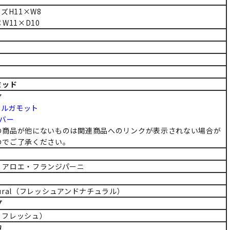
ズH11×W8
5×W11×D10
ミッド
ア
ベルガモット
バー
の商品が他にないものは関連商品へのリンクが表示されない場合が
のでご了承ください。
・アロエ・フランジパーニ
atural（フレッシュアンドナチュラル）
プ
（リフレッシュ）
意