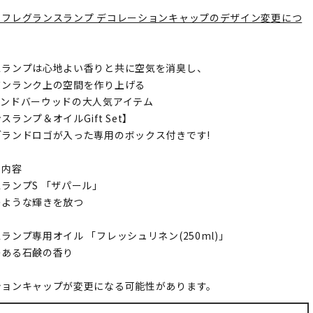
】フレグランスランプ デコレーションキャップのデザイン変更につ
スランプは心地よい香りと共に空気を消臭し、
ワンランク上の空間を作り上げる
アンドバーウッドの大人気アイテム
ランプ＆オイルGift Set】
ランドロゴが入った専用のボックス付きです!
ト内容
ランプS 「ザパール」
のような輝きを放つ
ランプ専用オイル 「フレッシュリネン(250ml)」
のある石鹸の香り
ションキャップが変更になる可能性があります。