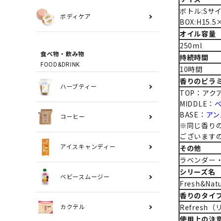
ボトル:Sサイ
ボディケア
BOX:H15.
オイル容量
250ml
食べ物・飲み物
持続時間
FOOD&DRINK
10時間
香りのピラ
ハーブティー
TOP：アク
MIDDLE：
BASE：
アン
コーヒー
※同じ香り
ございます
その他
アイスキャンディー
ラベンダー
シリーズ名
ベビースムージー
Fresh&N
香りのタイ
Refresh
カクテル
使用上の注