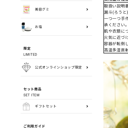
取扱い説明
美容グミ
漏斗(ろうと
一つ一つ手
承ください
お塩
肌や衣類に
火気に近づ
容器が転倒
限定
高温多湿直
LIMITED
公式オンラインショップ限定
セット商品
SET ITEM
ギフトセット
ご利用ガイド