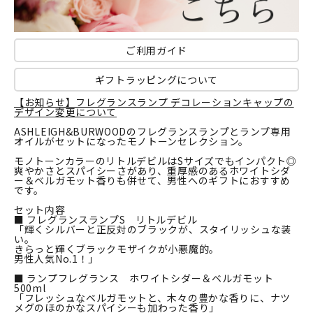
ご利用ガイド
ギフトラッピングについて
【お知らせ】フレグランスランプ デコレーションキャップの
デザイン変更について
ASHLEIGH&BURWOODのフレグランスランプとランプ専用
オイルがセットになったモノトーンセレクション。
モノトーンカラーのリトルデビルはSサイズでもインパクト◎
爽やかさとスパイシーさがあり、重厚感のあるホワイトシダ
ー＆ベルガモット香りも併せて、男性へのギフトにおすすめ
です。
セット内容
■ フレグランスランプS リトルデビル
「輝くシルバーと正反対のブラックが、スタイリッシュな装
い。
きらっと輝くブラックモザイクが小悪魔的。
男性人気No.1！」
■ ランプフレグランス ホワイトシダー＆ベルガモット
500ml
「フレッシュなベルガモットと、木々の豊かな香りに、ナツ
メグのほのかなスパイシーも加わった香り」