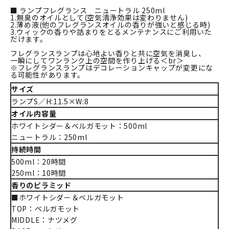
■ ランプフレグランス ニュートラル 250ml
1.無臭のオイルとして(空気清浄効果は変わりません)
2.薄め液(他のフレグランスオイルの香りが強いと感じる時)
3.ウィックの香りや詰まりをとるメンテナンスにご利用いた
だけます。
フレグランスランプは心地よい香りと共に空気を消臭し、
一瞬にしてワンランク上の空間を作り上げる＜br＞
※フレグランスランプはデコレーションキャップが変更にな
る可能性があります。
サイズ
ランプS／H:11.5×W:8
オイル内容量
ホワイトシダー＆ベルガモット：500ml
ニュートラル：250ml
持続時間
500ml：20時間
250ml：10時間
香りのピラミッド
■ホワイトシダー＆ベルガモット
TOP：ベルガモット
MIDDLE：ナツメグ