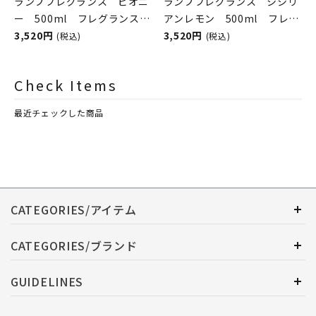
ランプフレグランス ピオニ
ランプフレグランス シシリ
ー 500ml フレグランスラ
アンレモン 500ml フレグ
ンプ用オイル
3,520円
ランスランプ用オイル
3,520円
(税込)
(税込)
ASHLEIGH&BURWOOD（ア
ASHLEIGH&BURWOOD（ア
シュレイアンドバーウッド）
シュレイアンドバーウッド）
Check Items
最近チェックした商品
CATEGORIES/アイテム
CATEGORIES/ブランド
GUIDELINES