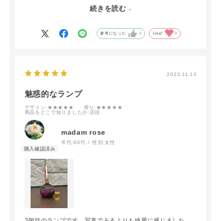
光に当てるとまた違った赴きでとても神秘的な表情になり引
続きを読む
き込まれそうな魅力があります。
参考になった
0
Like!
0
2023.11.13
魅惑的なランプ
デザイン
:★★★★★
香り
:★★★★★
商品をどこで知りましたか
:店頭
madam rose
年代:
60代
性別:
女性
2個目のランプです。写真でみるよりも綺麗に感じました。