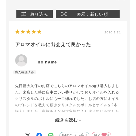
絞り込み
表示：新しい順
2026.1.21
アロマオイルに出会えて良かった
no name
先日新大久保のお店でこちらのアロマオイル知り購入しまし
た。来店した時に店中にいい香りがしておりオイルを入れる
クリスタルのボトルにも一目惚れでした。お店の方にオイル
のブレンドを教えて頂きクリスタルのボトルとオイルを2本
購入しました。家族みんなが大変気に入り違う匂いも試した
いと思い、取り扱い店舗をみつけオイルを2本購入しまし
続きを読む
た。クリスタルボトルももう一つ欲しくなり購入しました。
クリスタルとオイルの種類が豊富で色んな楽しみ方が出来て
参考になった
0
Like!
0