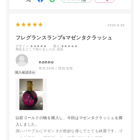
とっても気に入っています。アロマオイルのワークショップ
も実施されているようなので行ってみたいと思っています
オイルのブレンドを色々試してみたいです
2024.6.30
フレグランスランプsマゼンタクラッシュ
デザイン
:★★★★★
香り
:★★★★★
商品をどこで知りましたか
:店頭
nonno
年代:
50代
性別:
女性
以前ゴールドの物を購入し、今回はマゼンタクラッシュを購
入しました。
深いパープルにマゼンタが絶妙な感じでとても綺麗です。ゴ
ールドのキャップでゴージャス感がひときわです。