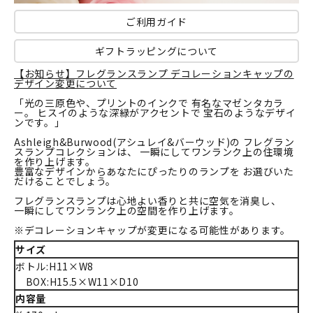
ご利用ガイド
ギフトラッピングについて
【お知らせ】フレグランスランプ デコレーションキャップの
デザイン変更について
「光の三原色や、プリントのインクで 有名なマゼンタカラ
ー。 ヒスイのような深緑がアクセントで 宝石のようなデザイ
ンです。」
Ashleigh&Burwood(アシュレイ&バーウッド)の フレグラン
スランプコレクションは、 一瞬にしてワンランク上の住環境
を作り上げます。
豊富なデザインからあなたにぴったりのランプを お選びいた
だけることでしょう。
フレグランスランプは心地よい香りと共に空気を消臭し、
一瞬にしてワンランク上の空間を作り上げます。
※デコレーションキャップが変更になる可能性があります。
サイズ
ボトル:H11×W8
BOX:H15.5×W11×D10
内容量