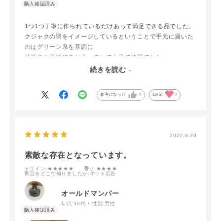
1つ1つ丁寧に作られているだけあって満足できる品でした。
クジャクの羽をイメージしているということで手元に届いた
のはグリーン系を基調に
薄紫色や薄琥珀色が入っていて上品で綺麗でした。
同時に購入したオイルの香りも素敵でした。除菌もできると
続きを読む
いうことで実用面でも満足しています。
参考になった
0
Like!
0
2022.8.20
素敵な存在となっています。
デザイン
:★★★★★
香り
:★★★★
商品をどこで知りましたか
:ネット広告
オールドマンパー
年代:
50代
性別:
男性