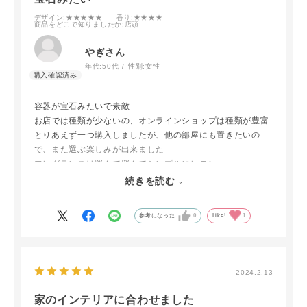
デザイン
:★★★★★
香り
:★★★★
商品をどこで知りましたか
:店頭
やぎさん
年代:
50代
性別:
女性
容器が宝石みたいで素敵
お店では種類が少ないの、オンラインショップは種類が豊富
とりあえず一つ購入しましたが、他の部屋にも置きたいの
で、また選ぶ楽しみが出来ました
フレグランスは悩んで悩んでシンプルにレモン
気になる香りはたくさんあるが、香りはやっぱり嗅いでみな
続きを読む
いと挑戦出来ない
参考になった
0
Like!
1
2024.2.13
家のインテリアに合わせました