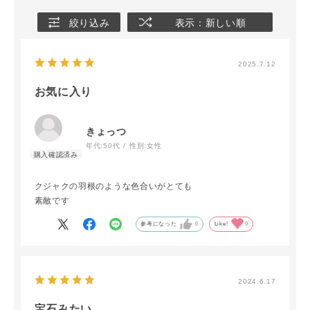
絞り込み
表示：新しい順
2025.7.12
お気に入り
きょっつ
年代:
50代
性別:
女性
クジャクの羽根のような色合いがとても
素敵です
参考になった
0
Like!
0
2024.6.17
宝石みたい