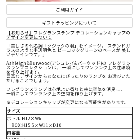
ご利用ガイド
ギフトラッピングについて
【お知らせ】フレグランスランプ デコレーションキャップの
デザイン変更について
「美しさの代名詞「クジャクの羽」をイメージ。 ステンドガ
ラスのような半透明色と ピーコックグリーンのベースが 美し
いデザインです。」
Ashleigh&Burwood(アシュレイ&バーウッド)の フレグラン
スランプコレクションは、 一瞬にしてワンランク上の住環境
を作り上げます。
豊富なデザインからあなたにぴったりのランプを お選びいた
だけることでしょう。
フレグランスランプは心地よい香りと共に空気を消臭し、
一瞬にしてワンランク上の空間を作り上げます。
※デコレーションキャップが変更になる可能性があります。
サイズ
ボトル:H12×W6
BOX:H15.5×W11×D10
内容量