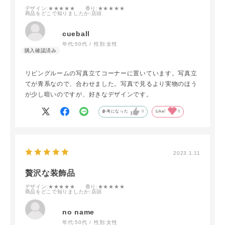
デザイン
:★★★★★
香り
:★★★★★
商品をどこで知りましたか
:店頭
cueball
年代:
50代
性別:
女性
リビングルームの写真立てコーナーに置いています。写真立
てが青系なので、合わせました。写真で見るより実物のほう
が少し暗いのですが、好きなデザインです。
参考になった
0
Like!
0
2023.1.11
贅沢な装飾品
デザイン
:★★★★★
香り
:★★★★★
商品をどこで知りましたか
:店頭
no name
年代:
50代
性別:
女性