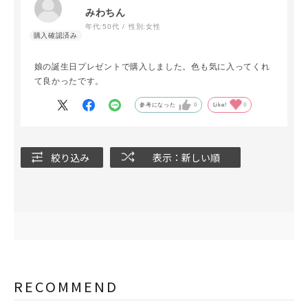
みわちん
年代:
50代
性別:
女性
娘の誕生日プレゼントで購入しました。色も気に入ってくれ
て良かったです。
参考になった
0
Like!
0
絞り込み
表示：新しい順
RECOMMEND