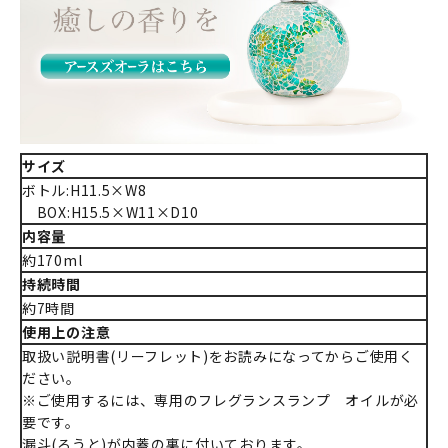
サイズ
ボトル:H11.5×W8
BOX:H15.5×W11×D10
内容量
約170ml
持続時間
約7時間
使用上の注意
取扱い説明書(リーフレット)をお読みになってからご使用く
ださい。
※ご使用するには、専用のフレグランスランプ オイルが必
要です。
漏斗(ろうと)が内蓋の裏に付いております。