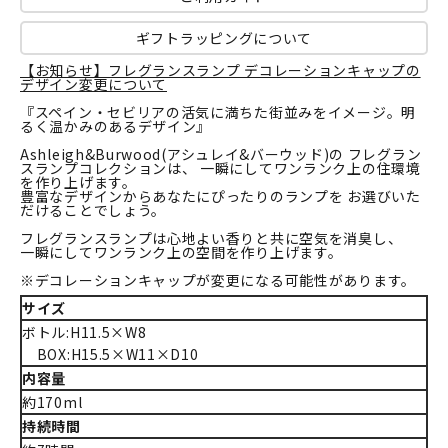
ギフトラッピングについて
【お知らせ】フレグランスランプ デコレーションキャップの
デザイン変更について
『スペイン・セビリアの活気に満ちた街並みをイメージ。明
るく温かみのあるデザイン』
Ashleigh&Burwood(アシュレイ&バーウッド)の フレグラン
スランプコレクションは、 一瞬にしてワンランク上の住環境
を作り上げます。
豊富なデザインからあなたにぴったりのランプを お選びいた
だけることでしょう。
フレグランスランプは心地よい香りと共に空気を消臭し、
一瞬にしてワンランク上の空間を作り上げます。
※デコレーションキャップが変更になる可能性があります。
サイズ
ボトル:H11.5×W8
BOX:H15.5×W11×D10
内容量
約170ml
持続時間