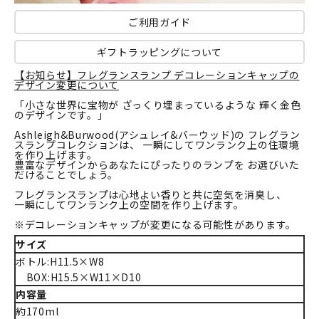
ご利用ガイド
ギフトラッピングについて
【お知らせ】フレグランスランプ デコレーションキャップの
デザイン変更について
「小さな世界に宝物が ざっくり埋まっているような 輝く金色
のデザインです。」
Ashleigh&Burwood(アシュレイ&バーウッド)の フレグラン
スランプコレクションは、 一瞬にしてワンランク上の住環境
を作り上げます。
豊富なデザインからあなたにぴったりのランプを お選びいた
だけることでしょう。
フレグランスランプは心地よい香りと共に空気を消臭し、
一瞬にしてワンランク上の空間を作り上げます。
※デコレーションキャップが変更になる可能性があります。
サイズ
ボトル:H11.5×W8
BOX:H15.5×W11×D10
内容量
約170ml