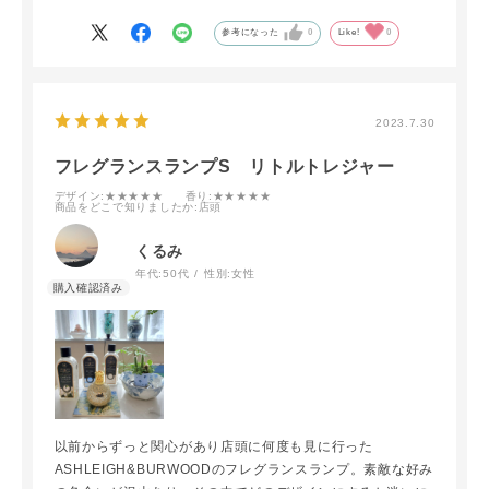
参考になった
0
Like!
0
2023.7.30
フレグランスランプS リトルトレジャー
デザイン
:★★★★★
香り
:★★★★★
商品をどこで知りましたか
:店頭
くるみ
年代:
50代
性別:
女性
以前からずっと関心があり店頭に何度も見に行った
ASHLEIGH&BURWOODのフレグランスランプ。素敵な好み