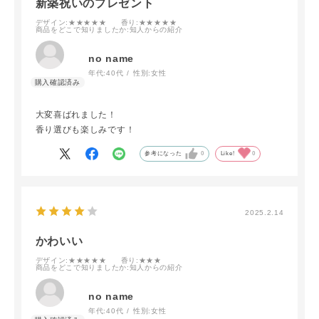
新築祝いのプレゼント
デザイン
:★★★★★
香り
:★★★★★
商品をどこで知りましたか
:知人からの紹介
no name
年代:
40代
性別:
女性
大変喜ばれました！
香り選びも楽しみです！
参考になった
0
Like!
0
2025.2.14
かわいい
デザイン
:★★★★★
香り
:★★★
商品をどこで知りましたか
:知人からの紹介
no name
年代:
40代
性別:
女性