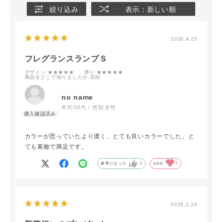
絞り込み
表示：新しい順
2026.4.25
フレグランスランプＳ
デザイン
:★★★★★
香り
:★★★★★
商品をどこで知りましたか
:店頭
no name
年代:
50代
性別:
女性
カラーが思っていたより濃く、とても良いカラーでした。と
ても素敵で満足です。
参考になった
0
Like!
0
2025.2.28