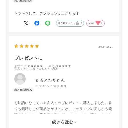
キラキラして、テンションが上がります
参考になった
0
Like!
0
2024.3.27
プレゼントに
デザイン
:★★★★★
香り
:★★★★★
商品をどこで知りましたか
:店頭
たるとたたたん
年代:
40代
性別:
女性
お世話になっている友人へのプレゼントに購入しました。香
りも素晴らしい商品ばかりですが、このランプの美しさも素
晴らしいです。黄色系を欲しがっていたので、華やかなこち
らにしたところ、とても喜んでいただけました。自分も他の
続きを読む
タイプを二つ持っていますが、こちらも欲しいです。