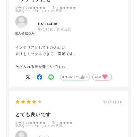
デザイン
:★★★★★
香り
:★★★★★
商品をどこで知りましたか
:店頭
no name
年代:
30代
性別:
女性
インテリアとしてもかわいい
香りもミックスできて、満足です。
ただ入れる量が難しいですね
参考になった
0
Like!
1
2023.11.19
とても良いです
デザイン
:★★★★★
香り
:★★★★
商品をどこで知りましたか
:店頭