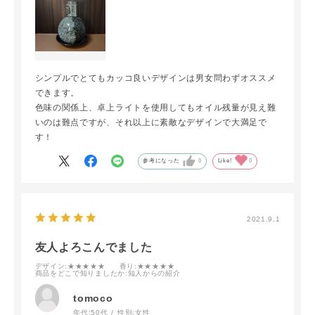
シンプルでとてもカッコ良いデザインは男女問わずオススメ
できます。
色味の関係上、卓上ライトを使用してもオイル残量が見え難
いのは難点ですが、それ以上に素敵なデザインで大満足で
す！
参考になった
0
Like!
0
2021.9.1
友人よろこんでました
デザイン
:★★★★★
香り
:★★★★★
商品をどこで知りましたか
:知人からの紹介
tomoco
年代:
50代
性別:
女性