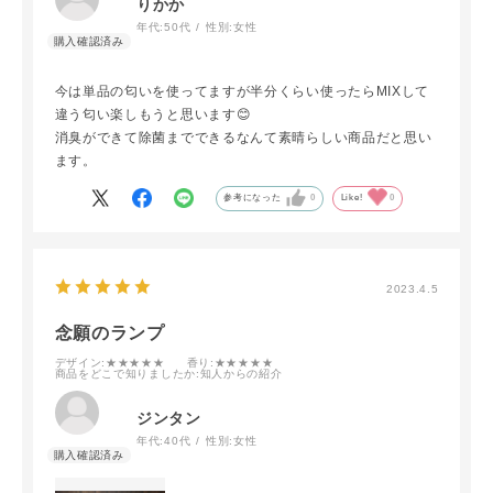
りかか
年代:
50代
性別:
女性
今は単品の匂いを使ってますが半分くらい使ったらMIXして
違う匂い楽しもうと思います😊
消臭ができて除菌までできるなんて素晴らしい商品だと思い
ます。
参考になった
0
Like!
0
2023.4.5
念願のランプ
デザイン
:★★★★★
香り
:★★★★★
商品をどこで知りましたか
:知人からの紹介
ジンタン
年代:
40代
性別:
女性