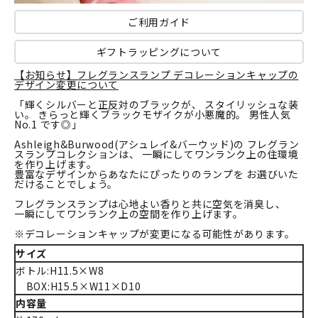
ご利用ガイド
ギフトラッピングについて
【お知らせ】フレグランスランプ デコレーションキャップの
デザイン変更について
「輝くシルバーと正反対のブラックが、 スタイリッシュな装
い。 きらっと輝くブラックモザイクが小悪魔的。 男性人気
No.1 です◎」
Ashleigh&Burwood(アシュレイ&バーウッド)の フレグラン
スランプコレクションは、 一瞬にしてワンランク上の住環境
を作り上げます。
豊富なデザインからあなたにぴったりのランプを お選びいた
だけることでしょう。
フレグランスランプは心地よい香りと共に空気を消臭し、
一瞬にしてワンランク上の空間を作り上げます。
※デコレーションキャップが変更になる可能性があります。
サイズ
ボトル:H11.5×W8
BOX:H15.5×W11×D10
内容量