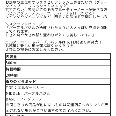
お部屋の空気をすっきりとリフレッシュさせたい方（グリー
ンバンブー、フレッシュリネン など）
甘すぎない、爽やかさのあるフルーティーノートが好きな方
（ピンクグレープフルーツ、ルバーブ＆ローズ など）
リビングやダイニングなど、明るく活気ある空間にしたい方
＼スタッフレビュー／
「パープルバジルの洗練された香りが大人っぽい空間を演出
してくれます。
甘さと爽やかさの移り変わりがとても美しいです。」
エルダーベリー＆パープルバジルは 6/1(月)より新発売！
お部屋に新しい風を運ぶ爽やかな香りを
ぜひこの機会にお楽しみください。
内容量
500ml
持続時間
20時間
香りのピラミッド
TOP：エルダーベリー
MIDDLE：パープルバジル
BASE：フィグリーフ
※同じ香りの商品が他にないものは関連商品へのリンクが表
示されない場合がございますのでご了承ください。