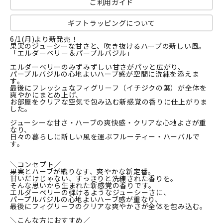
ご利用ガイド
ギフトラッピングについて
6/1(月)より新発売！
果実のジューシーな甘さと、吹き抜けるハーブの新しい風。
「エルダーベリー＆パープルバジル」
エルダーベリーのみずみずしい甘さがパッと広がり、
パープルバジルの心地よいハーブ感が空間に洗練を添えま
す。
最後にフレッシュなフィグリーフ（イチジクの葉）が全体を
爽やかにまとめ上げ、
お部屋をクリアな空気で包み込む新感覚の香りに仕上がりま
した。
ジューシーな甘さ・ハーブの爽快感・クリアな心地よさが重
なり、
日々の暮らしに新しい風を運ぶフルーティー・ハーバルで
す。
＼コンセプト／
果実とハーブが織りなす、爽やかな新定番。
甘いだけじゃない、すっきりと洗練された香りを。
そんな思いから生まれた新感覚の香りです。
エルダーベリーの弾けるようなジューシーさに、
パープルバジルの心地よいハーブ感が重なり、
最後にフィグリーフのクリアな爽やかさが全体を包み込む。
＼こんな方におすすめ／