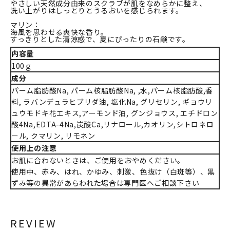
やさしい天然成分由来のスクラブが肌をなめらかに整え、
洗い上がりはしっとりとうるおいを感じられます。
マリン：
海風を思わせる爽快な香り。
すっきりとした清涼感で、夏にぴったりの石鹸です。
内容量
100ｇ
成分
パーム脂肪酸Na, パーム核脂肪酸Na, ,水,パーム核脂肪酸,香
料, ラバンデュラヒブリダ油, 塩化Na, グリセリン, ギョウリ
ュウモドキ花エキス,アーモンド油, グンジョウス, エチドロン
酸4Na,EDTA-4Na,炭酸Ca,リナロール,カオリン,シトロネロ
ール, クマリン, リモネン
使用上の注意
お肌に合わないときは、ご使用をおやめください。
使用中、赤み、はれ、かゆみ、刺激、色抜け（白斑等）、黒
ずみ等の異常があらわれた場合は専門医へご相談下さい
REVIEW