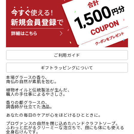
ご利用ガイド
ギフトラッピングについて
本場グラースの香り、
南仏の自然が素肌を包む。
植物オイルと伝統製法が生んだ、
職人の手仕事によるやさしさ。
香りの都グラースの、
調香師が仕立てた逸品。
あなたの毎日のケアが心をほどけるひとときに。
プロヴァンスの自然を閉じ込めたハンドクラフトソープ。
ふわっと広がるクリーミーな泡立ちで、顔にも体にも使える
全身石けんです。