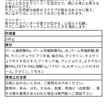
ふわっと広がるクリーミーな泡立ちで、顔にも体にも使える
全身石けんです。
やさしい天然成分由来のスクラブが肌をなめらかに整え、
洗い上がりはしっとりとうるおいを感じられます。
ラベンダー：
穏やかなラベンダーの香りが広がる、心安らぐ石鹸。
やさしい泡がリラックスしたひとときを演出します。
内容量
100ｇ
成分
パーム脂肪酸Na, パーム核脂肪酸Na, ,水,パーム核脂肪酸,香
料, ラバンデュラヒブリダ油, 塩化Na, グリセリン, ギョウリ
ュウモドキ花エキス,アーモンド油, グンジョウス, エチドロン
酸4Na,EDTA-4Na,炭酸Ca,リナロール,カオリン,シトロネロ
ール, クマリン, リモネン
使用上の注意
お肌に合わないときは、ご使用をおやめください。
使用中、赤み、はれ、かゆみ、刺激、色抜け（白斑等）、黒
ずみ等の異常があらわれた場合は専門医へご相談下さい