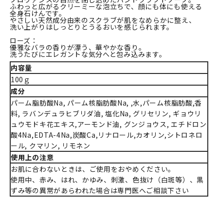
ふわっと広がるクリーミーな泡立ちで、顔にも体にも使える
全身石けんです。
やさしい天然成分由来のスクラブが肌をなめらかに整え、
洗い上がりはしっとりとうるおいを感じられます。
ローズ：
優雅なバラの香りが漂う、華やかな香り。
洗うたびにエレガントな気分へと包み込みます。
内容量
100ｇ
成分
パーム脂肪酸Na, パーム核脂肪酸Na, ,水,パーム核脂肪酸,香
料, ラバンデュラヒブリダ油, 塩化Na, グリセリン, ギョウリ
ュウモドキ花エキス,アーモンド油, グンジョウス, エチドロン
酸4Na,EDTA-4Na,炭酸Ca,リナロール,カオリン,シトロネロ
ール, クマリン, リモネン
使用上の注意
お肌に合わないときは、ご使用をおやめください。
使用中、赤み、はれ、かゆみ、刺激、色抜け（白斑等）、黒
ずみ等の異常があらわれた場合は専門医へご相談下さい