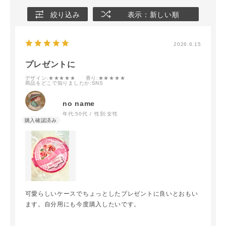
絞り込み
表示：新しい順
2026.6.15
プレゼントに
デザイン
:★★★★★
香り
:★★★★★
商品をどこで知りましたか
:SNS
no name
年代:
50代
性別:
女性
可愛らしいケースでちょっとしたプレゼントに良いとおもい
ます。自分用にも今度購入したいです。