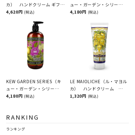
カ） ハンドクリーム ギフト
ュー・ガーデン・シリー
セット Stella（ステラ）
4,620円
ズ） ラグジュアリーハンド
4,180円
(税込)
(税込)
Rudy（ルディ）
ウォッシュ NARCISSUS
LIME （ナルシサスライ
ム） THE ENGLISH SOAP
COMPANY （ザ イングリッシ
ュソープカンパニー）
KEW GARDEN SERIES（キ
LE MAIOLICHE（ル・マヨル
ュー・ガーデン・シリー
カ） ハンドクリーム
ズ） ラグジュアリーハンド
4,180円
Sicilian Lemon（シチリア
1,320円
(税込)
(税込)
ウォッシュ Elderflower &
ンレモン） Rudy（ルデ
Pomelo （エルダーフラワ
ィ）
RANKING
ー&ポメロ） THE
ENGLISH SOAP COMPANY
ランキング
（ザ イングリッシュソープカ