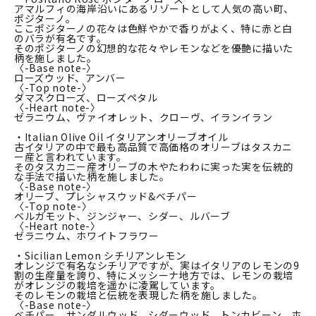
アマルフィの海岸沿いにあるリゾートとして人気の高い町、
ポジターノ。
ここポジターノの花々は色鮮やかで香りがよく、特に赤と白
のバラが有名です。
そのポジターノの幻想的な花々やレモンなどを優艶に描いた
柄を施しました。
〈-Base note-〉
ローズウッド、アンバー
〈-Top note-〉
ダマスクローズ、ローズペタル
〈-Heart note-〉
ゼラニウム、ヴァイオレット、クローヴ、イランイラン
・Italian Olive Oil イタリアンオリーブオイル
古イタリアの中で最も高品質で高価格のオリーブはタスカニ
ー産と言われています。
そのタスカニー産オリーブの木やたわわに実った実を伝統的
な手法で描いた柄を施しました。
〈-Base note-〉
オリーブ、プレシャスウッド&ベチパー
〈-Top note-〉
ベルガモット、ジンジャー、シダー、ルバーブ
〈-Heart note-〉
ゼラニウム、ホワイトフラワー
・Sicilian Lemon シチリアンレモン
オレンジで有名なシチリアですが、実はイタリアのレモンの9
割の生産量を誇り、特にメッシーナ地方では、レモンの栽培
がオレンジの栽培を遥かに凌駕しています。
そのレモンの栽培と伝統を表現した柄を施しました。
〈-Base note-〉
ベチパー、サンダルウッド、シダーウッド、トンカビーン、ホ