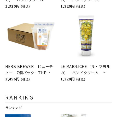
Sicilian Orange
1,320円
Mediterranean Herbs（メ
1,320円
(税込)
(税込)
Blossom（シチリアンオレ
ディタラニアンハーブ）
ンジブロッサム）
Rudy（ルディ）
Rudy（ルディ）
HERB BREWER ビューテ
LE MAIOLICHE（ル・マヨル
ィー 7個パック THE
カ） ハンドクリーム
BREW COMPANY（ハーブブ
3,456円
Sicilian Lemon（シチリア
1,320円
(税込)
(税込)
リューワー／ブリューカンパ
ンレモン） Rudy（ルデ
ニー）
ィ）
RANKING
ランキング