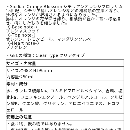
・Sicilian Orange Blossom シチリアンオレンジブロッサム
15世紀、シチリア島はオレンジなどの柑橘類の宝庫となり、
多様なオレンジが収穫されるようになりました。
島中にオレンジの花が咲き誇り、柑橘類が豊かに育つ様を描
き、柄にしたものを施しました。
〈-Base note-〉
プレシャスウッド
〈-Top note-〉
オレンジ、レモンピール、マンダリンソルベ
〈-Heart note-〉
プチグレン
・GELの種類：Clear Type クリアタイプ
サイズ・内容量
サイズ:Φ48×H196mm
内容量:250ml
素材・成分
水、ラウレス硫酸Na、コカミドプロピルベタイン、香料、塩
化Na、フェノキシエタノール、ベンジルアルコール、ソルビ
ン酸K、クエン酸、グリセリン、アロエベラエキス、トコフ
ェロール
使用上の注意
・食べ物、飲み物ではありません。
・傷や湿疹、皮膚炎等の皮膚障害がある場合は悪化させる恐